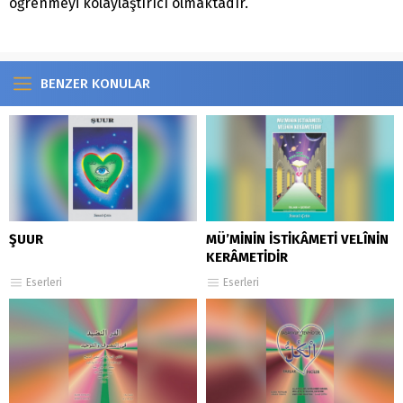
öğrenmeyi kolaylaştırıcı olmaktadır.
BENZER KONULAR
ŞUUR
MÜ’MİNİN İSTİKÂMETİ VELÎNİN
KERÂMETİDİR
Eserleri
Eserleri