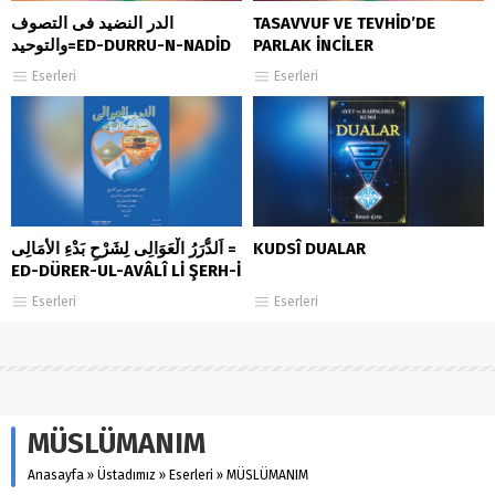
الدر النضيد فى التصوف
TASAVVUF VE TEVHİD’DE
والتوحيد=ED-DURRU-N-NADİD
PARLAK İNCİLER
Eserleri
Eserleri
اَلدُّرَرُ الْعَوَالِى لِشَرْحِ بَدْءِ الأَمَالِى =
KUDSÎ DUALAR
ED-DÜRER-UL-AVÂLÎ Lİ ŞERH-İ
BED’İ-L-EMÂLÎ
Eserleri
Eserleri
MÜSLÜMANIM
Anasayfa
»
Üstadımız
»
Eserleri
»
MÜSLÜMANIM