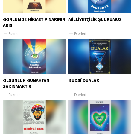
GÖNLÜMDE HİKMET PINARININ
MİLLİYETÇİLİK ŞUURUMUZ
ARISI
Eserleri
Eserleri
OLGUNLUK GÜNAHTAN
KUDSÎ DUALAR
SAKINMAKTIR
Eserleri
Eserleri