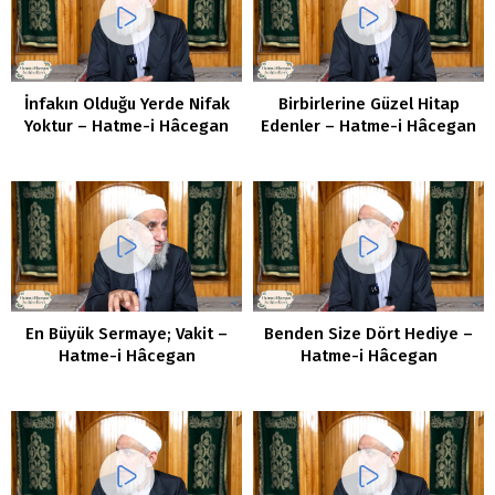
İnfakın Olduğu Yerde Nifak
Birbirlerine Güzel Hitap
Yoktur – Hatme-i Hâcegan
Edenler – Hatme-i Hâcegan
Sohbetleri 148. Bölüm
Sohbetleri 147. Bölüm
En Büyük Sermaye; Vakit –
Benden Size Dört Hediye –
Hatme-i Hâcegan
Hatme-i Hâcegan
Sohbetleri 146. Bölüm
Sohbetleri 145. Bölüm