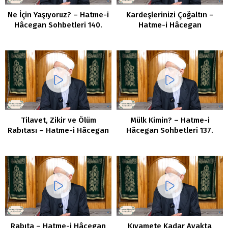
Ne İçin Yaşıyoruz? – Hatme-i
Kardeşlerinizi Çoğaltın –
Hâcegan Sohbetleri 140.
Hatme-i Hâcegan
Bölüm
Sohbetleri 139. Bölüm
Tilavet, Zikir ve Ölüm
Mülk Kimin? – Hatme-i
Rabıtası – Hatme-i Hâcegan
Hâcegan Sohbetleri 137.
Sohbetleri 138. Bölüm
Bölüm
Rabıta – Hatme-i Hâcegan
Kıyamete Kadar Ayakta