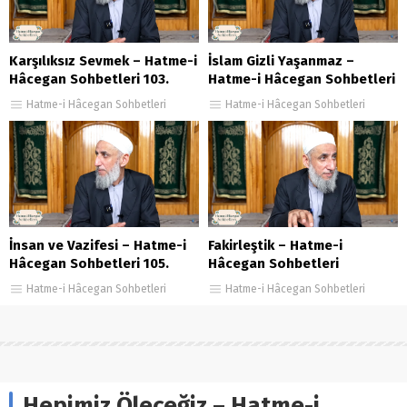
Karşılıksız Sevmek – Hatme-i
İslam Gizli Yaşanmaz –
Hâcegan Sohbetleri 103.
Hatme-i Hâcegan Sohbetleri
Bölüm
115. Bölüm
Hatme-i Hâcegan Sohbetleri
Hatme-i Hâcegan Sohbetleri
İnsan ve Vazifesi – Hatme-i
Fakirleştik – Hatme-i
Hâcegan Sohbetleri 105.
Hâcegan Sohbetleri
Bölüm
23.Bölüm
Hatme-i Hâcegan Sohbetleri
Hatme-i Hâcegan Sohbetleri
Hepimiz Öleceğiz – Hatme-i