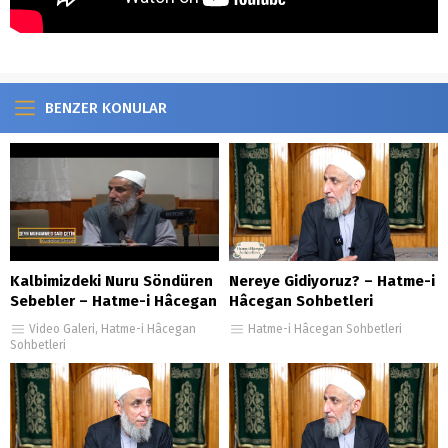
BENZER KONULAR
Kalbimizdeki Nuru Söndüren
Nereye Gidiyoruz? – Hatme-i
Sebebler – Hatme-i Hâcegan
Hâcegan Sohbetleri
Sohbetleri 2.Bölüm
87.Bölüm
Video Galeri
,
Hatme-i Hâcegan
Hatme-i Hâcegan Sohbetleri
Sohbetleri