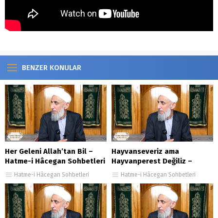
BENZER KONULAR
Her Geleni Allah’tan Bil –
Hayvanseveriz ama
Hatme-i Hâcegan Sohbetleri
Hayvanperest Değiliz –
67. Bölüm
Hatme-i Hâcegan Sohbetleri
Hatme-i Hâcegan Sohbetleri
Hatme-i Hâcegan Sohbetleri
96.Bölüm