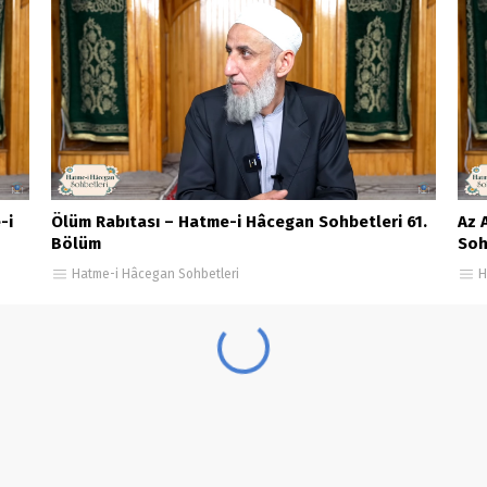
-i
Ölüm Rabıtası – Hatme-i Hâcegan Sohbetleri 61.
Az 
Bölüm
Soh
Hatme-i Hâcegan Sohbetleri
H
e-i Hâcegan Sohbetleri 131. Bölüm
Dirilişin Anahtarı – Hatme-i Hâcegan Sohbetleri 131. Bölüm