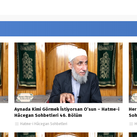
Aynada Kimi Görmek İstiyorsan O’sun – Hatme-i
Her
Hâcegan Sohbetleri 46. Bölüm
Soh
Hatme-i Hâcegan Sohbetleri
H