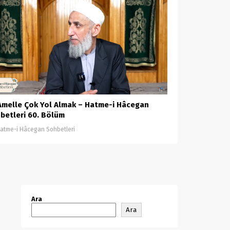
Amelle Çok Yol Almak – Hatme-i Hâcegan
betleri 60. Bölüm
atme-i Hâcegan Sohbetleri