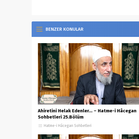
BENZER KONULAR
Ahiretini Helak Edenler… – Hatme-i Hâcegan
Sohbetleri 25.Bölüm
Hatme-i Hâcegan Sohbetleri