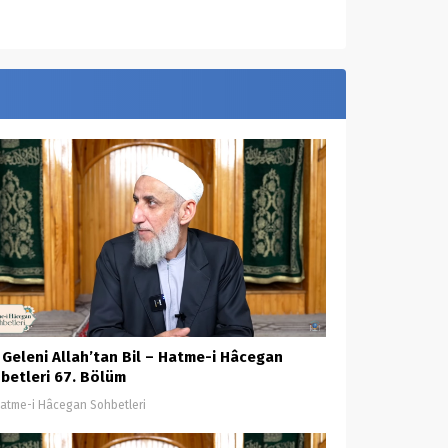
 Geleni Allah’tan Bil – Hatme-i Hâcegan
betleri 67. Bölüm
atme-i Hâcegan Sohbetleri