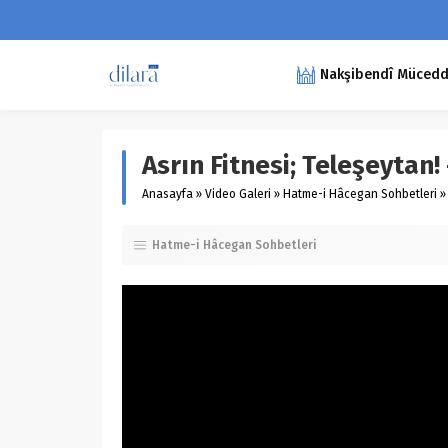
Nakşibendî Müceddid
Asrın Fitnesi; Teleşeytan
Anasayfa
»
Video Galeri
»
Hatme-i Hâcegan Sohbetleri
»
Hatme-i Hâcegan Sohbetleri