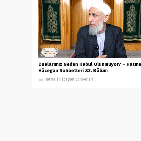
Dualarımız Neden Kabul Olunmuyor? – Hatme
Hâcegan Sohbetleri 83. Bölüm
Hatme-i Hâcegan Sohbetleri
Dirilişin Anahtarı – Hatm
Anasayfa
»
Video Galeri
»
Hatme-i Hâcegan Sohbetleri
»