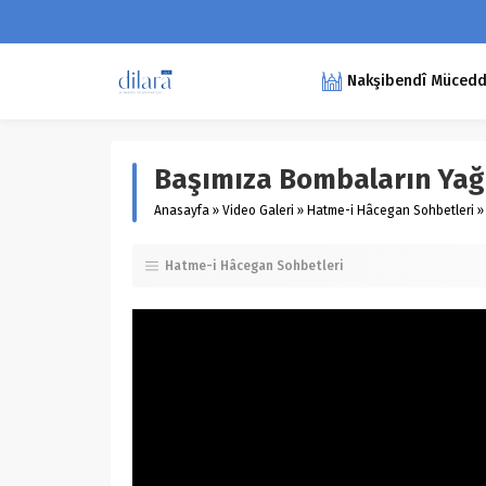
Nakşibendî Müceddid
Başımıza Bombaların Yağ
Anasayfa
»
Video Galeri
»
Hatme-i Hâcegan Sohbetleri
»
Hatme-i Hâcegan Sohbetleri