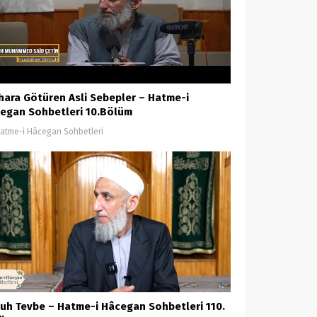
ihara Götüren Asli Sebepler – Hatme-i
egan Sohbetleri 10.Bölüm
atme-i Hâcegan Sohbetleri
uh Tevbe – Hatme-i Hâcegan Sohbetleri 110.