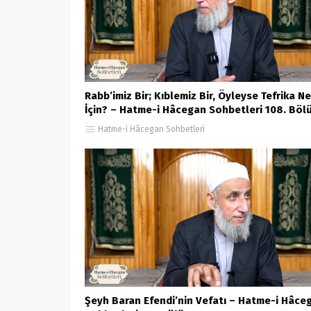
Rabb’imiz Bir; Kıblemiz Bir, Öyleyse Tefrika Ne
İçin? – Hatme-i Hâcegan Sohbetleri 108. Böl
Hatme-i Hâcegan Sohbetleri
Şeyh Baran Efendi’nin Vefatı – Hatme-i Hâce