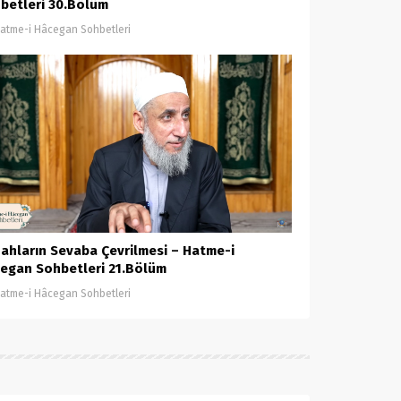
betleri 30.Bölüm
atme-i Hâcegan Sohbetleri
ahların Sevaba Çevrilmesi – Hatme-i
egan Sohbetleri 21.Bölüm
atme-i Hâcegan Sohbetleri