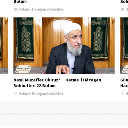
Bölüm
Soh
Hatme-i Hâcegan Sohbetleri
H
Nasıl Muzaffer Oluruz? – Hatme-i Hâcegan
Gün
Sohbetleri 22.Bölüm
Hâc
Hatme-i Hâcegan Sohbetleri
H