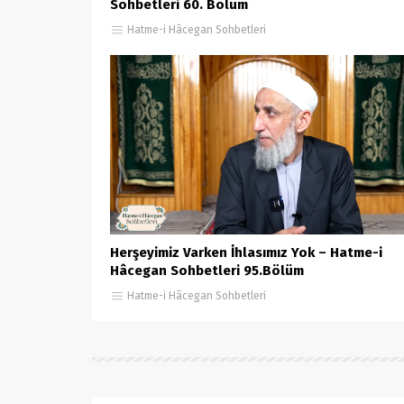
Sohbetleri 60. Bölüm
Hatme-i Hâcegan Sohbetleri
Herşeyimiz Varken İhlasımız Yok – Hatme-i
Hâcegan Sohbetleri 95.Bölüm
Hatme-i Hâcegan Sohbetleri