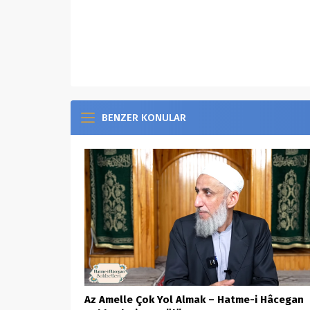
https://www.youtube.com/watch?v=9Nh1rW
BENZER KONULAR
Az Amelle Çok Yol Almak – Hatme-i Hâcegan