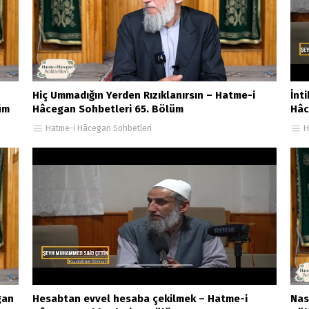
Hiç Ummadığın Yerden Rızıklanırsın – Hatme-i
İnt
üm
Hâcegan Sohbetleri 65. Bölüm
Hâc
Hatme-i Hâcegan Sohbetleri
H
gan
Hesabtan evvel hesaba çekilmek – Hatme-i
Nas