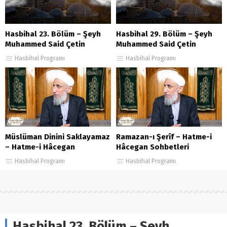
Hasbihal 23. Bölüm – Şeyh
Hasbihal 29. Bölüm – Şeyh
Muhammed Said Çetin
Muhammed Said Çetin
Hasbihal Programı
Hasbihal Programı
Müslüman Dinini Saklayamaz
Ramazan-ı Şerîf – Hatme-i
– Hatme-i Hâcegan
Hâcegan Sohbetleri
Sohbetleri 127. Bölüm
86.Bölüm
Hasbihal Programı
Hasbihal Programı
Hasbihal 23. Bölüm – Şeyh