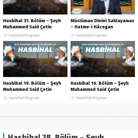
Hasbihal 31. Bölüm – Şeyh
Müslüman Dinini Saklayamaz
Muhammed Said Çetin
– Hatme-i Hâcegan
Sohbetleri 127. Bölüm
Hasbihal Programı
Hasbihal Programı
Hasbihal 19. Bölüm – Şeyh
Hasbihal 16. Bölüm – Şeyh
Muhammed Said Çetin
Muhammed Said Çetin
Hasbihal Programı
Hasbihal Programı
Hasbihal 38. Bölüm – Şeyh