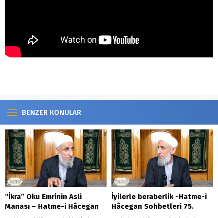
https://www.youtube.com/watch?v=pzPwbBtO-kU
BENZER KONULAR
“İkra” Oku Emrinin Asli
İyilerle beraberlik -Hatme-i
Manası – Hatme-i Hâcegan
Hâcegan Sohbetleri 75.
Sohbetleri 32.Bölüm
Bölüm.