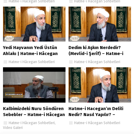
Hatme-i Hâcegan Sohbetleri
Hatme-i Hâcegan Sohbetleri
Yedi Hayvanın Yedi Üstün
Dedim ki Aşkın Nerdedir?
Ahlakı | Hatme-i Hâcegan
(Mevlid-i Şerîf) – Hatme-i
Sohbetleri 53. Bölüm
Hâcegan Sohbetleri 68.
Hatme-i Hâcegan Sohbetleri
Hatme-i Hâcegan Sohbetleri
Bölüm
Kalbimizdeki Nuru Söndüren
Hatme-i Hacegan’ın Delili
Sebebler – Hatme-i Hâcegan
Nedir? Nasıl Yapılır? –
Sohbetleri 2.Bölüm
Hatme-i Hâcegan Sohbetleri
Hatme-i Hâcegan Sohbetleri
,
Hatme-i Hâcegan Sohbetleri
41. Bölüm
Video Galeri