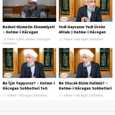
Bedeni Hizmetin Ehemmiyeti
Yedi Hayvanın Yedi Üstün
– Hatme-i Hâcegan
Ahlakı | Hatme-i Hâcegan
Sohbetleri 4.Bölüm
Sohbetleri 53. Bölüm
Video Galeri
,
Hatme-i Hâcegan
Hatme-i Hâcegan Sohbetleri
Sohbetleri
Ne İçin Yaşıyoruz? – Hatme-i
Ne Olacak Bizim Halimiz? –
Hâcegan Sohbetleri 140.
Hatme-i Hâcegan Sohbetleri
Bölüm
101. Bölüm
Hatme-i Hâcegan Sohbetleri
Hatme-i Hâcegan Sohbetleri