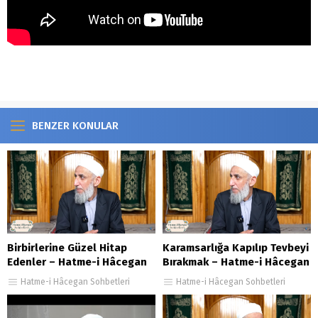
https://www.youtube.com/watch?v=qJff4k7zRt4
BENZER KONULAR
Birbirlerine Güzel Hitap
Karamsarlığa Kapılıp Tevbeyi
Edenler – Hatme-i Hâcegan
Bırakmak – Hatme-i Hâcegan
Sohbetleri 147. Bölüm
Sohbetleri 84.Bölüm
Hatme-i Hâcegan Sohbetleri
Hatme-i Hâcegan Sohbetleri