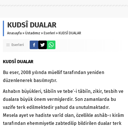
KUDSÎ DUALAR
Anasayfa
»
Üstadımız
»
Eserleri
»
KUDSÎ DUALAR
Eserleri
KUDSÎ DUALAR
Bu eser, 2008 yılında müellif tarafından yeniden
düzenlenerek basılmıştır.
Ashabın büyükleri, tâbiîn ve tebe’-i tâbiîn, zikir, tesbih ve
dualara büyük önem vermişlerdir. Son zamanlarda bu
vazife terk edilmektedir yahud da unutulmaktadır.
Mesela ayet ve hadiste varîd olan, özellikle ashâb-ı kirâm
tarafından ehemmiyetle zabtedilip bildirilen dualar terk