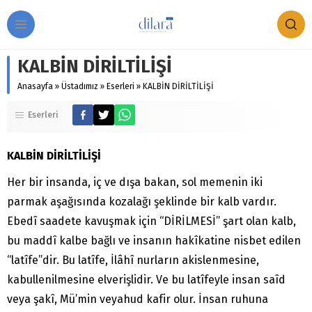
KALBİN DİRİLTİLİŞİ
Anasayfa
»
Üstadımız
»
Eserleri
»
KALBİN DİRİLTİLİŞİ
Eserleri
KALBİN DİRİLTİLİŞİ
Her bir insanda, iç ve dışa bakan, sol memenin iki
parmak aşağısında kozalağı şeklinde bir kalb vardır.
Ebedî saadete kavuşmak için “DİRİLMESİ” şart olan kalb,
bu maddî kalbe bağlı ve insanın hakîkatine nisbet edilen
“latîfe”dir. Bu latîfe, İlâhî nurların akislenmesine,
kabullenilmesine elverişlidir. Ve bu latîfeyle insan saîd
veya şakî, Mü’min veyahud kafir olur. İnsan ruhuna