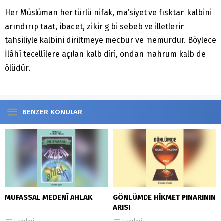
Her Müslüman her türlü nifak, ma’siyet ve fısktan kalbini
arındırıp taat, ibadet, zikir gibi sebeb ve illetlerin
tahsiliyle kalbini diriltmeye mecbur ve memurdur. Böylece
İlâhî tecellîlere açılan kalb diri, ondan mahrum kalb de
ölüdür.
BENZER KONULAR
MUFASSAL MEDENÎ AHLAK
GÖNLÜMDE HİKMET PINARININ
ARISI
Eserleri
Eserleri