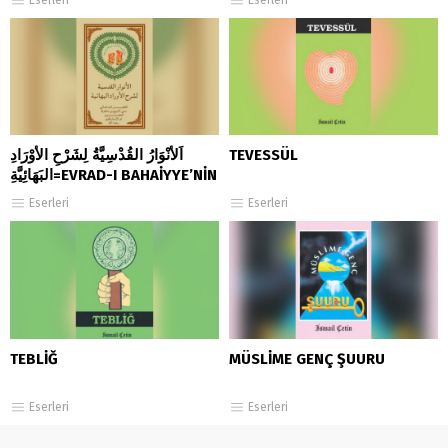
اَلأَنْوَارُ القُدْسِيَّةُ لِشَرْحِ الأَوْرَادِ
TEVESSÜL
البَهَائِيَّةِ=EVRAD-I BAHAİYYE’NİN
TERCÜME VE ŞERHİ
Eserleri
Eserleri
TEBLİĞ
MÜSLİME GENÇ ŞUURU
Eserleri
Eserleri