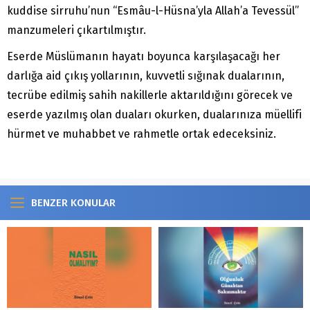
kuddise sirruhu’nun “Esmâu-l-Hüsna’yla Allah’a Tevessül”
manzumeleri çıkartılmıştır.
Eserde Müslümanın hayatı boyunca karşılaşacağı her
darlığa aid çıkış yollarının, kuvvetli sığınak dualarının,
tecrübe edilmiş sahih nakillerle aktarıldığını görecek ve
eserde yazılmış olan duaları okurken, dualarınıza müellifi
hürmet ve muhabbet ve rahmetle ortak edeceksiniz.
BENZER KONULAR