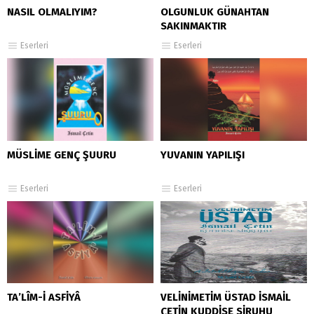
NASIL OLMALIYIM?
OLGUNLUK GÜNAHTAN
SAKINMAKTIR
Eserleri
Eserleri
MÜSLİME GENÇ ŞUURU
YUVANIN YAPILIŞI
Eserleri
Eserleri
TA’LÎM-İ ASFİYÂ
VELİNİMETİM ÜSTAD İSMAİL
ÇETİN KUDDİSE SİRUHU