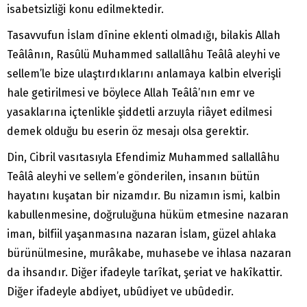
isabetsizliği konu edilmektedir.
Tasavvufun İslam dînine eklenti olmadığı, bilakis Allah
Teâlânın, Rasûlü Muhammed sallallâhu Teâlâ aleyhi ve
sellem’le bize ulaştırdıklarını anlamaya kalbin elverişli
hale getirilmesi ve böylece Allah Teâlâ’nın emr ve
yasaklarına içtenlikle şiddetli arzuyla riâyet edilmesi
demek olduğu bu eserin öz mesajı olsa gerektir.
Din, Cibril vasıtasıyla Efendimiz Muhammed sallallâhu
Teâlâ aleyhi ve sellem’e gönderilen, insanın bütün
hayatını kuşatan bir nizamdır. Bu nizamın ismi, kalbin
kabullenmesine, doğruluğuna hüküm etmesine nazaran
iman, bilfiil yaşanmasına nazaran İslam, güzel ahlaka
bürünülmesine, murâkabe, muhasebe ve ihlasa nazaran
da ihsandır. Diğer ifadeyle tarîkat, şeriat ve hakîkattir.
Diğer ifadeyle abdiyet, ubûdiyet ve ubûdedir.