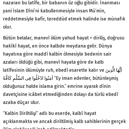
nazaran bu latîfe, bir babanın öz oğlu gibidir. İnanması
yani İslam Dîni’ni kabullenmesiyle insan Mü’min,
reddetmesiyle kafir, tereddüd etmek halinde ise münafık
olur.
Bütün belalar, manevî ölüm yahud hayat = diriliş, doğrusu
hakîkî hayat, en önce kalbde meydana gelir. Dünya
hayatına göre maddî kalbin ölmesiyle bedenin sair
azaları öldüğü gibi, manevî hayata göre de kalb
latîfesinin ölümüyle ruh, ebedî esarette kalır ve اَيُّهَا الَّذِينَ
آمَنُوا ادْخُلُوا فِى السِّلْمِ كَافَّةً “Ey iman edenler, bütünleşmiş
olduğunuz halde islama girin.” emrine uyarak dînin
davetçisine icâbet etmediğinden dolayı da türlü ebedî
azaba dûçar olur.
“Kalbin Diriltilişi” adlı bu eserde, kalbî hayat
açıklanmakta ve ancak diriltilmiş kalb sahiblerinin gerçek