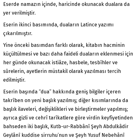
Eserde namazın içinde, haricinde okunacak dualara da
yer verilmiştir.
Eserin ikinci basımında, duaların Latince yazımı
çıkarılmıştır.
Yine önceki basımdan farklı olarak, kitabın hacminin
küçültülmesi ve bazı daha faideli duaların eklenmesi için
her günde okunacak istiâze, hasbele, tesbîhler ve
sûrelerin, ayetlerin müstakil olarak yazılması tercih
edilmiştir.
Eserin başında “dua” hakkında geniş bilgiler içeren
takrîben on yeni başlık yazılmış; diğer kısımlarında da
başlık ilaveleri, değişiklikleri ve birleştirmeler yapılmış;
ayrıca gizli ve cehrî tarîkatlere göre virdin keyfiyetinden
bahseden iki başlık, Kutb-ur-Rabbânî Şeyh Abdulkâdir
Geylânî kuddise sirruhu’nun ve Şeyh Yusuf Nebehânî