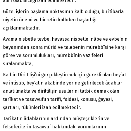
âlim olabileceği izah edilmektedir.
Güzel işlerin başlama noktasının kalb olduğu, bu itibarla
niyetin önemi ve hicretin kalbden başladığı
açıklanmaktadır.
Avama nisbetle tevbe, havassa nisbetle inâbe ve evbe’nin
beyanından sonra mürid ve talebenin mürebbîsine karşı
görev ve sorumlulukları, mürebbînin vazifeleri
sıralanmakta,
Kalbin Diriltilişi’ni gerçekleştirmek için gerekli olan bey’at
ve intisab, bey’atin akabinde yerine getirilecek âdablar
anlatılmakta ve diriltilişin usullerini tatbik demek olan
tarîkat ve tasavvufun tarifi, faidesi, konusu, ğayesi,
şartları, rükünleri izah edilmektedir.
Tarîkatin âdablarının ardından müşteşriklerin ve
felsefecilerin tasavvuf hakkındaki yorumlarının