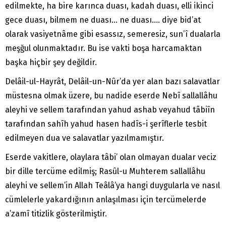
edilmekte, ha bire karınca duası, kadah duası, elli ikinci
gece duası, bilmem ne duası… ne duası…. diye bid’at
olarak vasiyetnâme gibi esassız, semeresiz, sun’î dualarla
meşğul olunmaktadır. Bu ise vakti boşa harcamaktan
başka hiçbir şey değildir.
Delâil-ul-Hayrât, Delâil-un-Nûr’da yer alan bazı salavatlar
müstesna olmak üzere, bu nadide eserde Nebî sallallâhu
aleyhi ve sellem tarafından yahud ashab veyahud tâbiîn
tarafından sahîh yahud hasen hadîs-i şerîflerle tesbit
edilmeyen dua ve salavatlar yazılmamıştır.
Eserde vakitlere, olaylara tâbi’ olan olmayan dualar veciz
bir dille tercüme edilmiş; Rasûl-u Muhterem sallallâhu
aleyhi ve sellem’in Allah Teâlâ’ya hangi duygularla ve nasıl
cümlelerle yakardığının anlaşılması için tercümelerde
a’zamî titizlik gösterilmiştir.