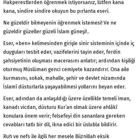
Hakperestlerden öğrenmek istiyorsanız, lütfen kana
kana, sindire sindire okuyun bu pırlanta eseri.
Ne güzeldir bilmeyenin öğrenmek istemesi! Ve ne
güzeldir güzeller güzeli İslam güneşi!..
Eser, «ben» kelimesinden girişle sinir sisteminin içinde iç
duyguları tesbit eder, vazifelerini tayin eder, ferdin
şahsiyetinin oluşması macerasını anlatır; ardından kişiliği
oturmuş Müslüman genci cemiyete kazandırır. Ona aile
kurmasını, sokak, mahalle, şehir ve devlet nizamında
İslamî düsturlarla yaşayabilmesi yollarını beyan eder.
Eser, adından da anlaşıldığı üzere özellikle temeli iman,
kanadı vicdan, düsturu Kur’an olmak üzere ahlâkî
konulara önem verir; felsefeyi din sananlara gereken
cevabları tatlı bir dil, ikna edici bir üslubla bildirir.
Ruh ve nefs ile ilgili her mesele Biiznillah eksik