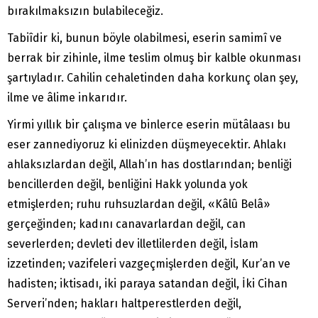
bırakılmaksızın bulabileceğiz.
Tabiîdir ki, bunun böyle olabilmesi, eserin samimî ve
berrak bir zihinle, ilme teslim olmuş bir kalble okunması
şartıyladır. Cahilin cehaletinden daha korkunç olan şey,
ilme ve âlime inkarıdır.
Yirmi yıllık bir çalışma ve binlerce eserin mütâlaası bu
eser zannediyoruz ki elinizden düşmeyecektir. Ahlakı
ahlaksızlardan değil, Allah’ın has dostlarından; benliği
bencillerden değil, benliğini Hakk yolunda yok
etmişlerden; ruhu ruhsuzlardan değil, «Kâlû Belâ»
gerçeğinden; kadını canavarlardan değil, can
severlerden; devleti dev illetlilerden değil, İslam
izzetinden; vazifeleri vazgeçmişlerden değil, Kur’an ve
hadisten; iktisadı, iki paraya satandan değil, İki Cihan
Serveri’nden; hakları haltperestlerden değil,