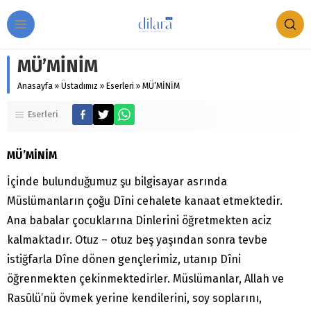
MÜ’MİNİM
Anasayfa
»
Üstadımız
»
Eserleri
»
MÜ’MİNİM
Eserleri
MÜ’MİNİM
İçinde bulunduğumuz şu bilgisayar asrında
Müslümanların çoğu Dîni cehalete kanaat etmektedir.
Ana babalar çocuklarına Dinlerini öğretmekten aciz
kalmaktadır. Otuz – otuz beş yaşından sonra tevbe
istiğfarla Dîne dönen gençlerimiz, utanıp Dîni
öğrenmekten çekinmektedirler. Müslümanlar, Allah ve
Rasûlü’nü övmek yerine kendilerini, soy soplarını,