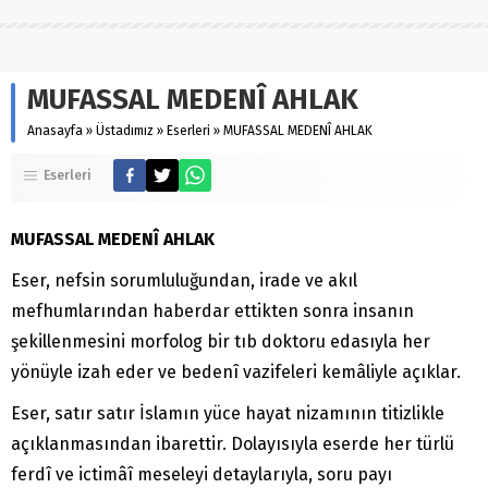
MUFASSAL MEDENÎ AHLAK
Anasayfa
»
Üstadımız
»
Eserleri
»
MUFASSAL MEDENÎ AHLAK
Eserleri
MUFASSAL MEDENÎ AHLAK
Eser, nefsin sorumluluğundan, irade ve akıl
mefhumlarından haberdar ettikten sonra insanın
şekillenmesini morfolog bir tıb doktoru edasıyla her
yönüyle izah eder ve bedenî vazifeleri kemâliyle açıklar.
Eser, satır satır İslamın yüce hayat nizamının titizlikle
açıklanmasından ibarettir. Dolayısıyla eserde her türlü
ferdî ve ictimâî meseleyi detaylarıyla, soru payı