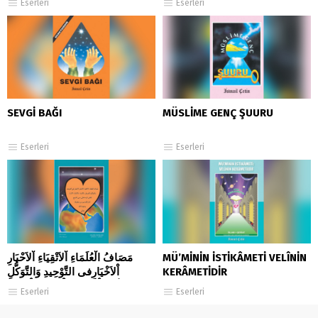
Eserleri
Eserleri
SEVGİ BAĞI
MÜSLİME GENÇ ŞUURU
Eserleri
Eserleri
مَصَافُ الْعُلَمَاءِ اْلاَتْقِيَاءِ اْلاَحْبَارِ
MÜ’MİNİN İSTİKÂMETİ VELÎNİN
اْلاَخْيَارِفى التَّوْحِيدِ وَالتَّوَكُّلِ
KERÂMETİDİR
وَالتَّوَسُّلِ بِاْلاَنْبِيَاءِ وَاْلاَوْلِيَاءِ اْلاَبْرَارِ
Eserleri
Eserleri
MESÂF-UL-ULEMÂ’İ-L-
ETKİYÂ’….