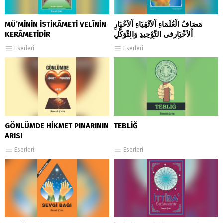
MÜ’MİNİN İSTİKÂMETİ VELÎNİN
مَصَافُ الْعُلَمَاءِ اْلاَتْقِيَاءِ اْلاَحْبَارِ
KERÂMETİDİR
اْلاَخْيَارِفى التَّوْحِيدِ وَالتَّوَكُّلِ
وَالتَّوَسُّلِ بِاْلاَنْبِيَاءِ وَاْلاَوْلِيَاءِ اْلاَبْرَارِ
Eserleri
Eserleri
MESÂF-UL-ULEMÂ’İ-L-
ETKİYÂ’….
GÖNLÜMDE HİKMET PINARININ
TEBLİĞ
ARISI
Eserleri
Eserleri