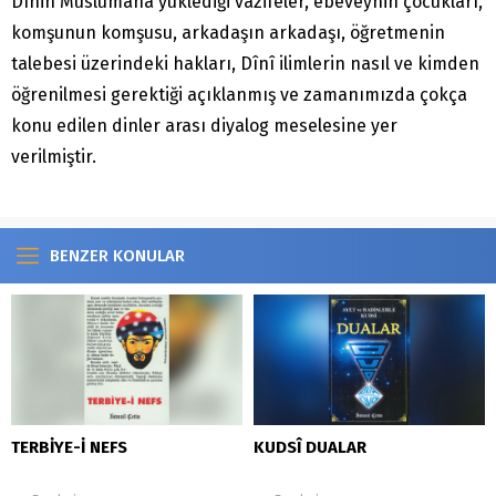
Dînin Müslümana yüklediği vazifeler, ebeveynin çocukları,
komşunun komşusu, arkadaşın arkadaşı, öğretmenin
talebesi üzerindeki hakları, Dînî ilimlerin nasıl ve kimden
öğrenilmesi gerektiği açıklanmış ve zamanımızda çokça
konu edilen dinler arası diyalog meselesine yer
verilmiştir.
BENZER KONULAR
TERBİYE-İ NEFS
KUDSÎ DUALAR