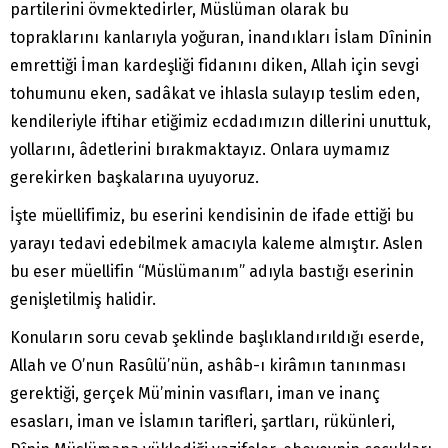
partilerini övmektedirler, Müslüman olarak bu
topraklarını kanlarıyla yoğuran, inandıkları İslam Dîninin
emrettiği İman kardeşliği fidanını diken, Allah için sevgi
tohumunu eken, sadâkat ve ihlasla sulayıp teslim eden,
kendileriyle iftihar etiğimiz ecdadımızın dillerini unuttuk,
yollarını, âdetlerini bırakmaktayız. Onlara uymamız
gerekirken başkalarına uyuyoruz.
İşte müellifimiz, bu eserini kendisinin de ifade ettiği bu
yarayı tedavi edebilmek amacıyla kaleme almıştır. Aslen
bu eser müellifin “Müslümanım” adıyla bastığı eserinin
genişletilmiş halidir.
Konuların soru cevab şeklinde başlıklandırıldığı eserde,
Allah ve O’nun Rasûlü’nün, ashâb-ı kirâmın tanınması
gerektiği, gerçek Mü’minin vasıfları, iman ve inanç
esasları, iman ve İslamın tarifleri, şartları, rükünleri,