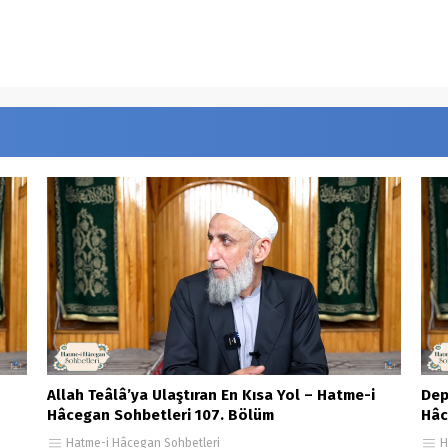
jPJQ
Allah Teâlâ’ya Ulaştıran En Kısa Yol – Hatme-i
Dep
Hâcegan Sohbetleri 107. Bölüm
Hâc
Hatme-i Hâcegan Sohbetleri
H