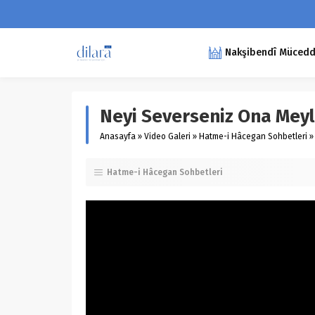
Nakşibendî Müceddid
Neyi Severseniz Ona Meyl
Anasayfa
»
Video Galeri
»
Hatme-i Hâcegan Sohbetleri
»
Hatme-i Hâcegan Sohbetleri