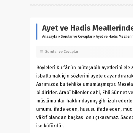
Ayet ve Hadis Meallerind
Anasayfa
»
Sorular ve Cevaplar
»
Ayet ve Hadis Mealleri
Sorular ve Cevaplar
Böyleleri Kur’ân’ın müteşabih ayetlerini ele
isbatlamak için sözlerini ayete dayandırara
Asrımızda bu tehlike umumlaşmıştır. Mesela A
bildirirler. Arabî bilenler dahi, Ehli Sünnet
müslümanlar hakkındaymış gibi izah ederler
umumu ifade eden, hususu ifade eden, mücmel,
vâkıf olandan başkası onu çıkaramaz. Sadece
ise küfürdür.