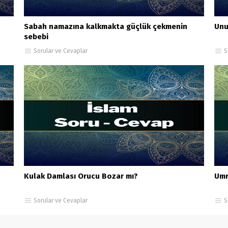
Sabah namazına kalkmakta güçlük çekmenin
Unu
sebebi
Sorular ve Cevaplar
S
Kulak Damlası Orucu Bozar mı?
Umr
Sorular ve Cevaplar
S