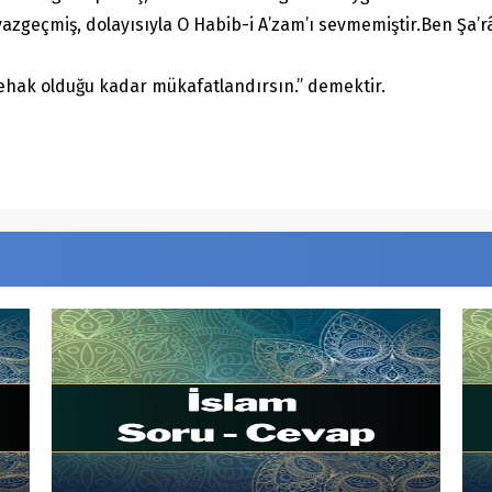
ısıyla O Habib-i A’zam’ı sevmemiştir.Ben Şa’râni her gün bin kere ًا مَا هـُوَ
ehak olduğu kadar mükafatlandırsın.” demektir.