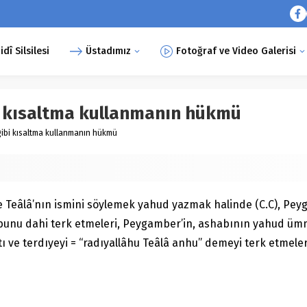
î Silsilesi
Üstadımız
Fotoğraf ve Video Galerisi
ibi kısaltma kullanmanın hükmü
) gibi kısaltma kullanmanın hükmü
 Teâlâ’nın ismini söylemek yahud yazmak halinde (C.C), Peyga
 bunu dahi terk etmeleri, Peygamber’in, ashabının yahud üm
tı ve terdıyeyi = “radıyallâhu Teâlâ anhu” demeyi terk etmele