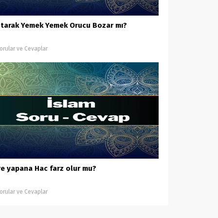
tarak Yemek Yemek Orucu Bozar mı?
orular ve Cevaplar
e yapana Hac farz olur mu?
orular ve Cevaplar