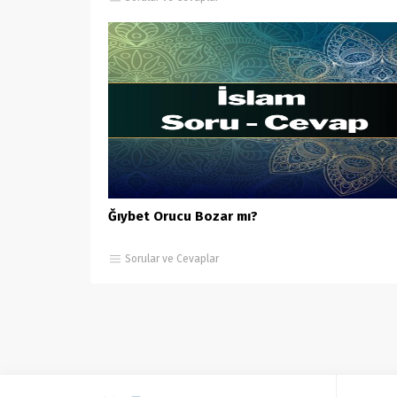
Ğıybet Orucu Bozar mı?
Sorular ve Cevaplar