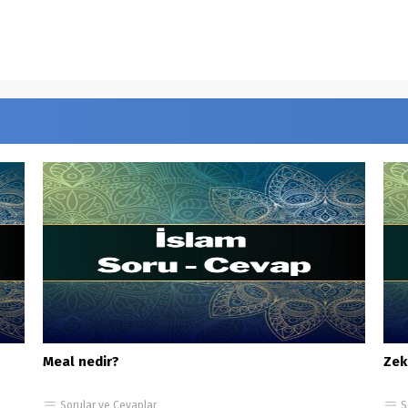
Meal nedir?
Zek
Sorular ve Cevaplar
S