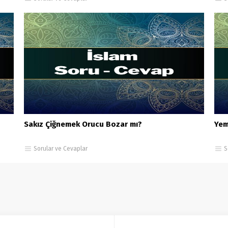
Sakız Çiğnemek Orucu Bozar mı?
Yem
Sorular ve Cevaplar
S