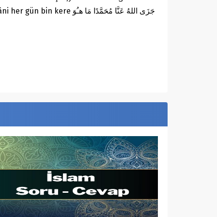
جَزَى اللهُ عَنَّا مُحَمَّد