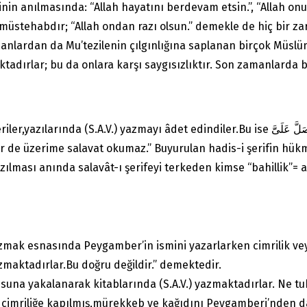
nin anılmasında: “Allah hayatını berdevam etsin.”, “Allah onu 
 müstehabdır; “Allah ondan razı olsun.” demekle de hiç bir zar
anlardan da Mu’tezilenin çılgınlığına saplanan birçok Müslü
ktadırlar; bu da onlara karşı saygısızlıktır. Son zamanlarda b
et edindiler.Bu ise اِنَّ البَخِيلَ مَنْ ذُكِرْتُ عِنْدَهُ فَلَمْ يُصَلَّ عَلَىََّ “Gerçekte aşırı
ir de üzerime salavat okumaz.” Buyurulan hadis-i şerifin hükm
ması anında salavât-ı şerifeyi terkeden kimse “bahillik”= aşı
yazmak esnasında Peygamber’in ismini yazarlarken cimrilik ve
hu aleyhi ve sellem yerine “صَلْعَلَمْ” yazmaktadırlar.Bu doğru değildir.” demektedir.
usuna yakalanarak kitablarında (S.A.V.) yazmaktadırlar. Ne tuh
ya cimriliğe kapılmış,mürekkeb ve kağıdını Peygamberi’nden d