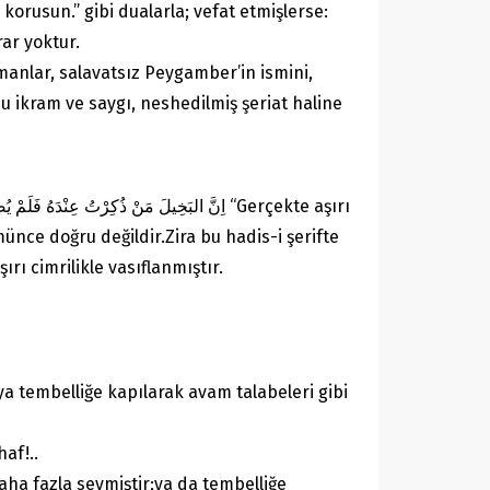
korusun.” gibi dualarla; vefat etmişlerse:
ar yoktur.
manlar, salavatsız Peygamber’in ismini,
u ikram ve saygı, neshedilmiş şeriat haline
ünce doğru değildir.Zira bu hadis-i şerifte
rı cimrilikle vasıflanmıştır.
ya tembelliğe kapılarak avam talabeleri gibi
af!..
aha fazla sevmiştir;ya da tembelliğe