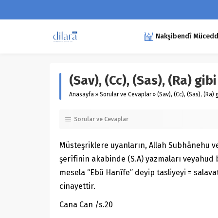
Nakşibendî Müceddid
(Sav), (Cc), (Sas), (Ra) g
Anasayfa
»
Sorular ve Cevaplar
»
(Sav), (Cc), (Sas), (Ra
Sorular ve Cevaplar
Müsteşriklere uyanların, Allah Subhânehu ve
şerîfinin akabinde (S.A) yazmaları veyahud
mesela “Ebû Hanîfe” deyip tasliyeyi = salava
cinayettir.
Cana Can /s.20