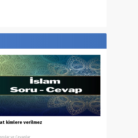
at kimlere verilmez
orular ve Cevaplar