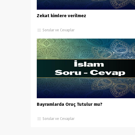
Zekat kimlere verilmez
Sorular ve Cevaplar
Bayramlarda Oruç Tutulur mu?
Sorular ve Cevaplar