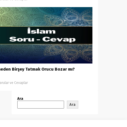
eden Birşey Tatmak Orucu Bozar mı?
orular ve Cevaplar
Ara
Ara