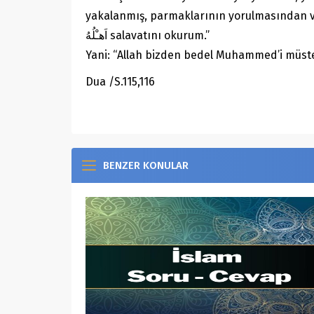
yakalanmış, parmaklarının yorulmasından vazgeçmiş, dolay
اَهـْلُهُ salavatını okurum.”
Yani: “Allah bizden bedel Muhammed’i müst
Dua /S.115,116
BENZER KONULAR