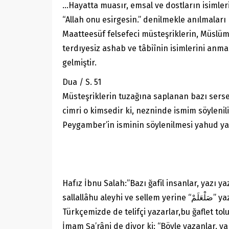
…Hayatta muasır, emsal ve dostların isimleri
“Allah onu esirgesin.” denilmekle anılmaları
Maatteesüf felsefeci müsteşriklerin, Müslüm
terdıyesiz ashab ve tâbiînin isimlerini anma
gelmiştir.
Dua / S. 51
Müsteşriklerin tuzağına saplanan bazı serseriler,yazılarında (S.A.V.) yazmayı âd
cimri o kimsedir ki, nezninde ismim söylenil
Peygamber’in isminin söylenilmesi yahud yazıl
Hafız İbnu Salah:”Bazı ğafil insanlar, yazı 
sallallâ
Türkçemizde de telifçi yazarlar,bu ğaflet tol
İmam Şa’râni de diyor ki: “Böyle yazanlar, 