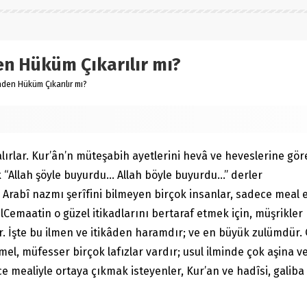
en Hüküm Çıkarılır mı?
nden Hüküm Çıkarılır mı?
 alırlar. Kur’ân’n müteşabih ayetlerini hevâ ve heveslerine gö
k “Allah şöyle buyurdu… Allah böyle buyurdu…” derler
rabî nazmı şerîfini bilmeyen birçok insanlar, sadece meal elle
 velCemaatin o güzel itikadlarını bertaraf etmek için, müşrikler
. İşte bu ilmen ve itikâden haramdır; ve en büyük zulümdür
 müfesser birçok lafızlar vardır; usul ilminde çok aşina ve a
 mealiyle ortaya çıkmak isteyenler, Kur’an ve hadîsi, galiba