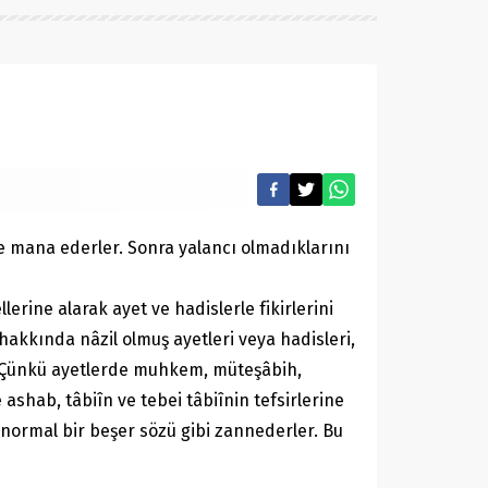
re mana ederler. Sonra yalancı olmadıklarını
rine alarak ayet ve hadislerle fikirlerini
 hakkında nâzil olmuş ayetleri veya hadisleri,
. Çünkü ayetlerde muhkem, müteşâbih,
shab, tâbiîn ve tebei tâbiînin tefsirlerine
 normal bir beşer sözü gibi zannederler. Bu