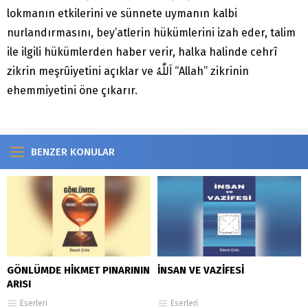
lokmanın etkilerini ve sünnete uymanın kalbi
nurlandırmasını, bey’atlerin hükümlerini izah eder, talim
ile ilgili hükümlerden haber verir, halka halinde cehrî
zikrin meşrûiyetini açıklar ve اَللّٰهُ “Allah” zikrinin
ehemmiyetini öne çıkarır.
BENZER KONULAR
GÖNLÜMDE HİKMET PINARININ
İNSAN VE VAZİFESİ
ARISI
Eserleri
Eserleri