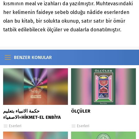
kısmının meal ve izahları da yazılmıştır. Muhtevasındaki
her kelimenin faideye sebeb olduğu nâdide eserlerden
olan bu kitab, bir solukta okunup, satır satır bir ömür
tatbik edilebilecek ölçüler ve dualarla donatılmıştır.
BENZER KONULAR
حكمة الانبياء بتعليم
ÖLÇÜLER
الاصفياء=HİKMET-EL ENBİYA
Eserleri
Eserleri