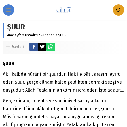
ŞUUR
Anasayfa
»
Üstadımız
»
Eserleri
»
ŞUUR
Eserleri
ŞUUR
Akıl kalbde nûrânî bir şuurdur. Hak ile bâtıl arasını ayırt
eder. Şuur, gerçek ilham kalbe geldikten sonraki sezgi ve
duygudur; Allah Teâlâ’nın ahkâmını icra eder. İşte adalet…
Gerçek inanç, içtenlik ve samimiyet şartıyla kulun
Rabb’ine dâimî alâkadarlığını bildiren bu eser, şuurlu
Müslümanın gündelik hayatında uygulaması gereken
aktif programı beyan etmiştir. Yataktan kalkıp, tekrar