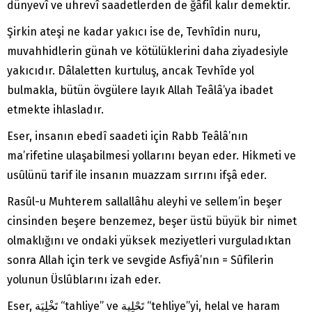
dünyevî ve uhrevî saadetlerden de ğâfil kalır demektir.
Şirkin ateşi ne kadar yakıcı ise de, Tevhîdin nuru,
muvahhidlerin günah ve kötülüklerini daha ziyadesiyle
yakıcıdır. Dâlaletten kurtuluş, ancak Tevhîde yol
bulmakla, bütün övgülere layık Allah Teâlâ’ya ibadet
etmekte ihlasladır.
Eser, insanın ebedî saadeti için Rabb Teâlâ’nın
ma’rifetine ulaşabilmesi yollarını beyan eder. Hikmeti ve
usûlünü tarif ile insanın muazzam sırrını ifşâ eder.
Rasûl-u Muhterem sallallâhu aleyhi ve sellem’in beşer
cinsinden beşere benzemez, beşer üstü büyük bir nimet
olmaklığını ve ondaki yüksek meziyetleri vurguladıktan
sonra Allah için terk ve sevgide Asfiyâ’nın = Sûfilerin
yolunun Üslûblarını izah eder.
Eser, تَخْلِيَة “tahliye” ve تَحْلِية “tehliye”yi, helal ve haram