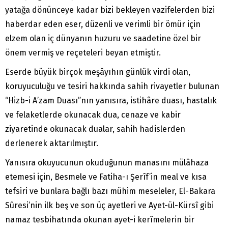
yatağa dönünceye kadar bizi bekleyen vazifelerden bizi
haberdar eden eser, düzenli ve verimli bir ömür için
elzem olan iç dünyanın huzuru ve saadetine özel bir
önem vermiş ve reçeteleri beyan etmiştir.
Eserde büyük birçok meşâyıhın günlük virdi olan,
koruyuculuğu ve tesiri hakkında sahih rivayetler bulunan
“Hizb-i A’zam Duası”nın yanısıra, istihâre duası, hastalık
ve felaketlerde okunacak dua, cenaze ve kabir
ziyaretinde okunacak dualar, sahih hadislerden
derlenerek aktarılmıştır.
Yanısıra okuyucunun okuduğunun manasını mülâhaza
etemesi için, Besmele ve Fatiha-ı Şerîf’in meal ve kısa
tefsiri ve bunlara bağlı bazı mühim meseleler, El-Bakara
Sûresi’nin ilk beş ve son üç ayetleri ve Ayet-ül-Kürsî gibi
namaz tesbihatında okunan ayet-i kerîmelerin bir