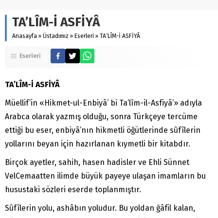
TA’LÎM-İ ASFİYÂ
Anasayfa
»
Üstadımız
»
Eserleri
»
TA’LÎM-İ ASFİYÂ
Eserleri
TA’LÎM-İ ASFİYÂ
Müellif’in «Hikmet-ul-Enbiyâ’ bi Ta’lîm-il-Asfiyâ’» adıyla
Arabca olarak yazmış olduğu, sonra Türkçeye tercüme
ettiği bu eser, enbiyâ’nın hikmetli öğütlerinde sûfîlerin
yollarını beyan için hazırlanan kıymetli bir kitabdır.
Birçok ayetler, sahih, hasen hadisler ve Ehli Sünnet
VelCemaatten ilimde büyük payeye ulaşan imamların bu
husustaki sözleri eserde toplanmıştır.
Sûfîlerin yolu, ashâbın yoludur. Bu yoldan ğâfil kalan,