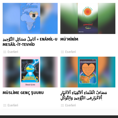
اَنَامِلُ مَسَائِلِ التَّوْحِيدِ = ENÂMİL-U
MÜ’MİNİM
MESÂİL-İT-TEVHÎD
Eserleri
Eserleri
MÜSLİME GENÇ ŞUURU
مَصَافُ الْعُلَمَاءِ اْلاَتْقِيَاءِ اْلاَحْبَارِ
اْلاَخْيَارِفى التَّوْحِيدِ وَالتَّوَكُّلِ
وَالتَّوَسُّلِ بِاْلاَنْبِيَاءِ وَاْلاَوْلِيَاءِ اْلاَبْرَارِ
Eserleri
Eserleri
MESÂF-UL-ULEMÂ’İ-L-
ETKİYÂ’….