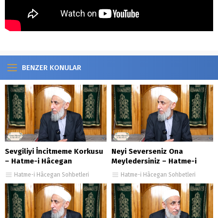
BENZER KONULAR
Sevgiliyi İncitmeme Korkusu
Neyi Severseniz Ona
– Hatme-i Hâcegan
Meyledersiniz – Hatme-i
Sohbetleri 149. Bölüm
Hâcegan Sohbetleri 106.
Hatme-i Hâcegan Sohbetleri
Hatme-i Hâcegan Sohbetleri
Bölüm