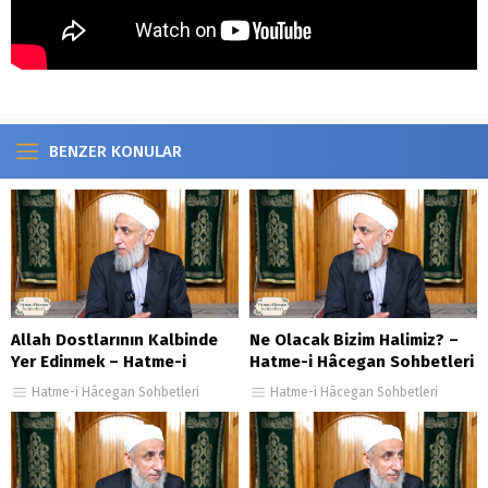
BENZER KONULAR
Allah Dostlarının Kalbinde
Ne Olacak Bizim Halimiz? –
Yer Edinmek – Hatme-i
Hatme-i Hâcegan Sohbetleri
Hâcegan Sohbetleri 130.
101. Bölüm
Hatme-i Hâcegan Sohbetleri
Hatme-i Hâcegan Sohbetleri
Bölüm