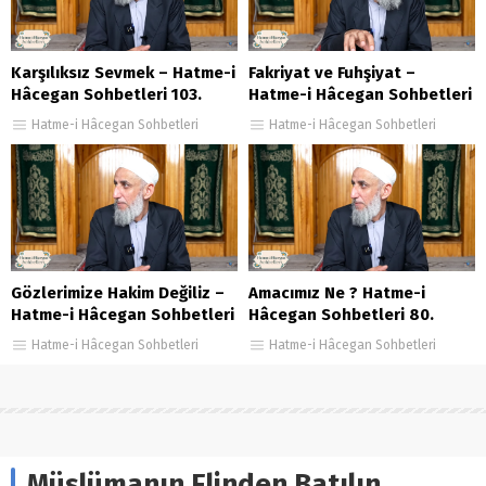
Karşılıksız Sevmek – Hatme-i
Fakriyat ve Fuhşiyat –
Hâcegan Sohbetleri 103.
Hatme-i Hâcegan Sohbetleri
Bölüm
124. Bölüm
Hatme-i Hâcegan Sohbetleri
Hatme-i Hâcegan Sohbetleri
Gözlerimize Hakim Değiliz –
Amacımız Ne ? Hatme-i
Hatme-i Hâcegan Sohbetleri
Hâcegan Sohbetleri 80.
64. Bölüm
Bölüm
Hatme-i Hâcegan Sohbetleri
Hatme-i Hâcegan Sohbetleri
Müslümanın Elinden Batılın