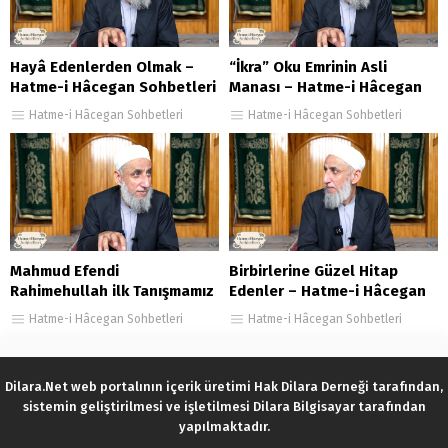
Hayâ Edenlerden Olmak –
“İkra” Oku Emrinin Asli
Hatme-i Hâcegan Sohbetleri
Manası – Hatme-i Hâcegan
30.Bölüm
Sohbetleri 32.Bölüm
Hatme-i Hâcegan Sohbetleri
Hatme-i Hâcegan Sohbetleri
Mahmud Efendi
Birbirlerine Güzel Hitap
Rahimehullah ilk Tanışmamız
Edenler – Hatme-i Hâcegan
ve Taziye – Hatme-i Hâcegan
Sohbetleri 147. Bölüm
Hatme-i Hâcegan Sohbetleri
Hatme-i Hâcegan Sohbetleri
Sohbetleri 24.Bölüm
Dilara.Net web portalının içerik üretimi Hak Dilara Derneği tarafından,
sistemin geliştirilmesi ve işletilmesi Dilara Bilgisayar tarafından
yapılmaktadır.