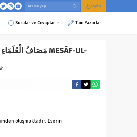
Üyelik
Sorular ve Cevaplar
Tüm Yazarlar
مَصَافُ الْعُلَمَا MESÂF-UL-
-UL-ULEMÂ’İ-L-ETKİYÂ’….
lümden oluşmaktadır. Eserin