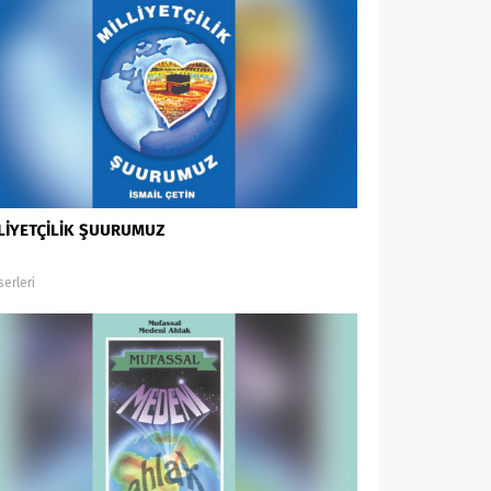
LİYETÇİLİK ŞUURUMUZ
serleri