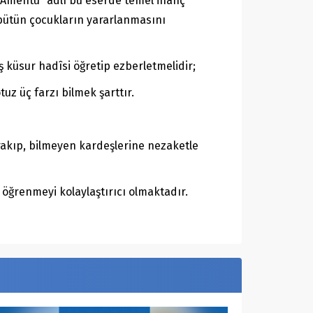
 “Âmentü” adlı bu eserde temel inanç
 bütün çocukların yararlanmasını
 küsur hadîsi öğretip ezberletmelidir;
uz üç farzı bilmek şarttır.
ırakıp, bilmeyen kardeşlerine nezaketle
e öğrenmeyi kolaylaştırıcı olmaktadır.