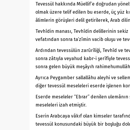
Tevessül hakkında Müellif’e doğrudan yönelti
olmak üzere telif edilen bu eserde, üç yüz 
âlimlerin görüşleri delil getirilerek, Arab di
Tevhîdin manası, Tevhîdin delillerinin sekiz
vefatından sonra ta’zîmin vacib oluşu ve tev
Ardından tevessülün zarûrîliği, Tevhîd ve te
sonra zâtıyla veyahud kabr-i şerîfiyle tevess
sonra gelen büyük meşâyıh rahimehumullâhu 
Ayrıca Peygamber sallallâhu aleyhi ve sellem
diğer tevessül meseleleri eserde işlenen ko
Eserde meseleler “Ebrar” denilen ulemânın süzgecinden geçirilip de izah 
meseleleri izah etmiştir.
Eserin Arabcaya vâkıf olan kimseler tarafın
tevessül konusundaki büyük bir boşluğu dol