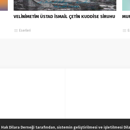
VELİNİMETİM ÜSTAD İSMAİL ÇETİN KUDDİSE SİRUHU
MUF
Eserleri
E
 Hak Dilara Derneği tarafından, sistemin geliştirilmesi ve işletilmesi Di