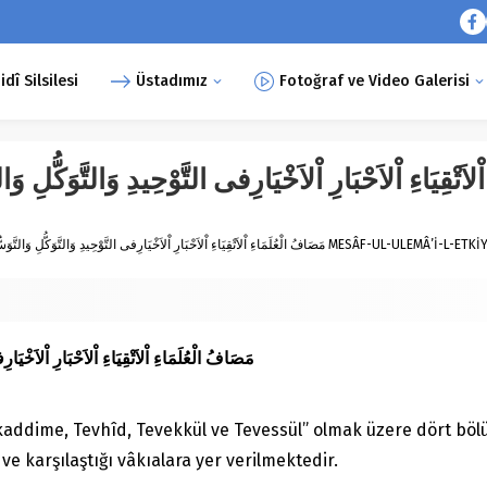
î Silsilesi
Üstadımız
Fotoğraf ve Video Galerisi
ءِ اْلاَتْقِيَاءِ اْلاَحْبَارِ اْلاَخْيَارِفى التَّوْحِيدِ وَالتَّوَكُّلِ وَالتَّ
مَصَافُ الْعُلَمَاءِ اْلاَتْقِيَاءِ اْلاَحْبَارِ اْلاَخْيَارِفى التَّوْحِيدِ وَالتَّوَكُّلِ وَالتَّوَسُّلِ بِاْلاَنْبِيَاءِ وَاْلاَوْلِيَاءِ اْلاَبْرَارِ MESÂF
مَصَافُ الْعُلَمَاءِ اْلاَتْقِيَاءِ اْلاَحْبَارِ اْلاَخْيَارِفى 
ukaddime, Tevhîd, Tevekkül ve Tevessül” olmak üzere dört bö
e karşılaştığı vâkıalara yer verilmektedir.