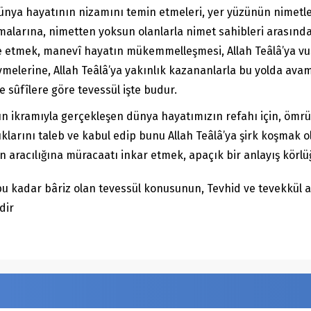
ünya hayatının nizamını temin etmeleri, yer yüzünün nimetleri
alarına, nimetten yoksun olanlarla nimet sahibleri arasında 
de etmek, manevî hayatın mükemmelleşmesi, Allah Teâlâ’ya vusl
vmelerine, Allah Teâlâ’ya yakınlık kazananlarla bu yolda ava
e sûfîlere göre tevessül işte budur.
n ikramıyla gerçekleşen dünya hayatımızın refahı için, ömrü
lıklarını taleb ve kabul edip bunu Allah Teâlâ’ya şirk koşmak
aracılığına müracaatı inkar etmek, apaçık bir anlayış körlü
u bu kadar bâriz olan tevessül konusunun, Tevhid ve tevekkül 
dir