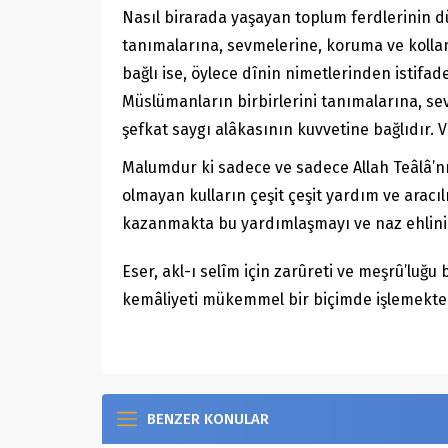
Nasıl birarada yaşayan toplum ferdlerinin d
tanımalarına, sevmelerine, koruma ve kollam
bağlı ise, öylece dînin nimetlerinden istifa
Müslümanların birbirlerini tanımalarına, se
şefkat saygı alâkasının kuvvetine bağlıdır. V
Malumdur ki sadece ve sadece Allah Teâlâ’nı
olmayan kulların çeşit çeşit yardım ve aracı
kazanmakta bu yardımlaşmayı ve naz ehlinin 
Eser, akl-ı selîm için zarûreti ve meşrû’luğ
kemâliyeti mükemmel bir biçimde işlemekte
BENZER KONULAR