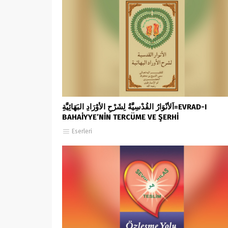
اَلأَنْوَارُ القُدْسِيَّةُ لِشَرْحِ الأَوْرَادِ البَهَائِيَّةِ=EVRAD-I
BAHAİYYE’NİN TERCÜME VE ŞERHİ
Eserleri