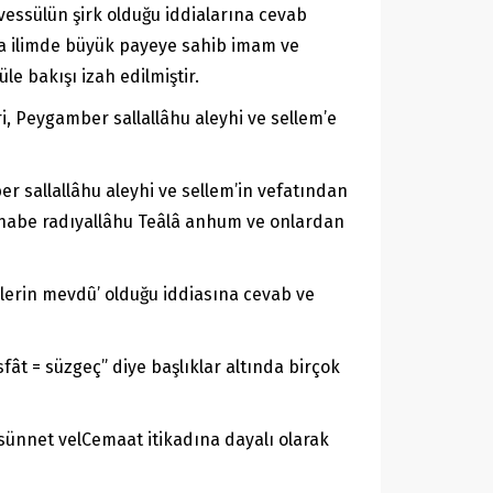
evessülün şirk olduğu iddialarına cevab
nda ilimde büyük payeye sahib imam ve
le bakışı izah edilmiştir.
i, Peygamber sallallâhu aleyhi ve sellem’e
er sallallâhu aleyhi ve sellem’in vefatından
i sahabe radıyallâhu Teâlâ anhum ve onlardan
slerin mevdû’ olduğu iddiasına cevab ve
sünnet velCemaat itikadına dayalı olarak