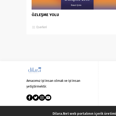
ÖZLEŞME YOLU
Eserleri
Amacımız iyi insan olmak ve iyi insan
yetiştirmektir.
Dilara.Net web portalının içerik üretimi