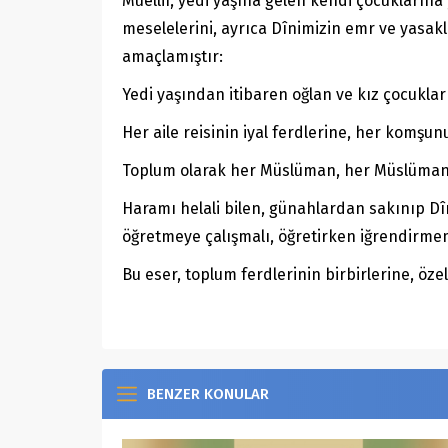
Müellif, yedi yaşına gelen kendi çocukların
meselelerini, ayrıca Dînimizin emr ve yasak
amaçlamıştır:
Yedi yaşından itibaren oğlan ve kız çocukla
Her aile reisinin iyal ferdlerine, her komşu
Toplum olarak her Müslüman, her Müslüman ç
Haramı helali bilen, günahlardan sakınıp Dîn
öğretmeye çalışmalı, öğretirken iğrendirme
Bu eser, toplum ferdlerinin birbirlerine, öze
BENZER KONULAR