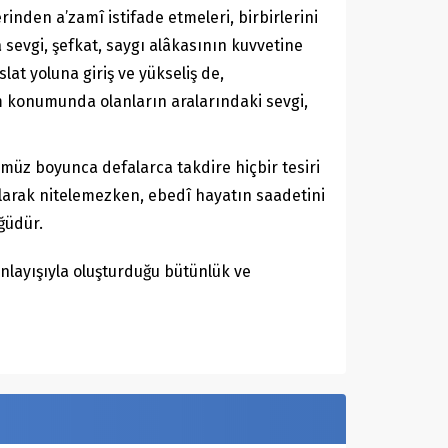
nden a’zamî istifade etmeleri, birbirlerini
sevgi, şefkat, saygı alâkasının kuvvetine
at yoluna giriş ve yükseliş de,
m konumunda olanların aralarındaki sevgi,
müz boyunca defalarca takdire hiçbir tesiri
 olarak nitelemezken, ebedî hayatın saadetini
ğüdür.
anlayışıyla oluşturduğu bütünlük ve