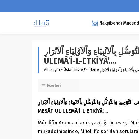
Nakşibendî Müceddid
وَسُّلِ بِاْلاَنْبِيَاءِ وَاْلاَوْلِيَاءِ اْلاَبْرَارِ
ULEMÂ’İ-L-ETKİYÂ’….
Anasayfa
»
Üstadımız
»
Eserleri
»
Eserleri
التَّوْحِيدِ وَالتَّوَكُّلِ وَالتَّوَسُّلِ بِاْلاَنْبِيَاءِ وَاْلاَوْلِيَاءِ اْلاَبْرَارِ
MESÂF-UL-ULEMÂ’İ-L-ETKİYÂ’….
Müellifin Arabca olarak yazdığı bu eser, “M
mukaddimesinde, Müellif’e sorulan sorulara v