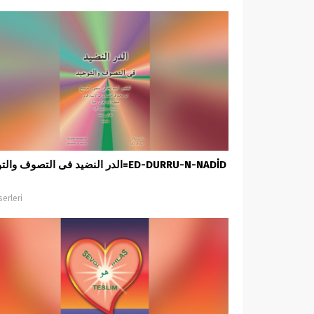
الدر النضيد فى التصوف والتوحيد=ED-DURRU-N-NADİD
serleri