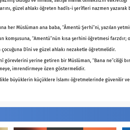
a yazmış olduğu ve mirasa, satışa mahal olmaksızın vakfettiği
larını, güzel ahlakı öğreten hadîs-i şerîfleri nazmen yazarak
rına her Müslüman ana baba, “Âmentü Şerhi”ni, yazılan yetmiş
nun komşusuna, “Amentü”nün kısa şerhini öğretmesi farzdır; ot
ocuğuna Dîni ve güzel ahlakı nezaketle öğretmelidir.
î görevlerini yerine getiren bir Müslüman, “Bana ne”ciliği b
meye, imrendirmeye özen göstermelidir.
llikle büyüklerin küçüklere İslamı öğretmelerinde güvenilir v