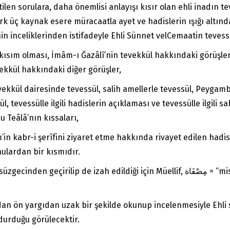
len sorulara, daha önemlisi anlayışı kısır olan ehli inadın t
kırk üç kaynak esere müracaatla ayet ve hadislerin ışığı altı
linin inceliklerinden istifadeyle Ehli Sünnet velCemaatin tevessü
 kısım olması, İmâm-ı Ğazâlî’nin tevekkül hakkındaki görüşler
ekkül hakkındaki diğer görüşler,
vekkül dairesinde tevessül, salih amellerle tevessül, Peygamb
ül, tevessülle ilgili hadislerin açıklaması ve tevessülle ilgil
Teâlâ’nın kıssaları,
’in kabr-i şerîfini ziyaret etme hakkında rivayet edilen hadi
nulardan bir kısmıdır.
edildiği için Müellif, مِصْفَاة = “misfât = süzgeç” diye başlıklar altında birçok
dan ön yargıdan uzak bir şekilde okunup incelenmesiyle Ehli 
durduğu görülecektir.