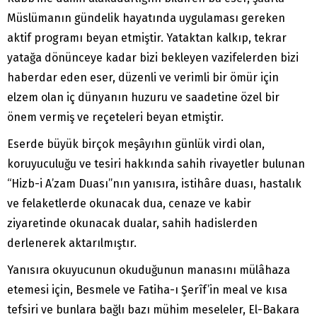
Müslümanın gündelik hayatında uygulaması gereken
aktif programı beyan etmiştir. Yataktan kalkıp, tekrar
yatağa dönünceye kadar bizi bekleyen vazifelerden bizi
haberdar eden eser, düzenli ve verimli bir ömür için
elzem olan iç dünyanın huzuru ve saadetine özel bir
önem vermiş ve reçeteleri beyan etmiştir.
Eserde büyük birçok meşâyıhın günlük virdi olan,
koruyuculuğu ve tesiri hakkında sahih rivayetler bulunan
“Hizb-i A’zam Duası”nın yanısıra, istihâre duası, hastalık
ve felaketlerde okunacak dua, cenaze ve kabir
ziyaretinde okunacak dualar, sahih hadislerden
derlenerek aktarılmıştır.
Yanısıra okuyucunun okuduğunun manasını mülâhaza
etemesi için, Besmele ve Fatiha-ı Şerîf’in meal ve kısa
tefsiri ve bunlara bağlı bazı mühim meseleler, El-Bakara