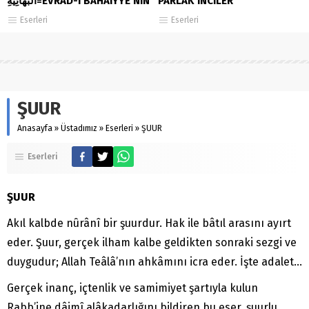
البَهَائِيَّةِ=EVRAD-I BAHAİYYE’NİN
PARLAK İNCİLER
TERCÜME VE ŞERHİ
Eserleri
Eserleri
ŞUUR
Anasayfa
»
Üstadımız
»
Eserleri
»
ŞUUR
Eserleri
ŞUUR
Akıl kalbde nûrânî bir şuurdur. Hak ile bâtıl arasını ayırt
eder. Şuur, gerçek ilham kalbe geldikten sonraki sezgi ve
duygudur; Allah Teâlâ’nın ahkâmını icra eder. İşte adalet…
Gerçek inanç, içtenlik ve samimiyet şartıyla kulun
Rabb’ine dâimî alâkadarlığını bildiren bu eser, şuurlu