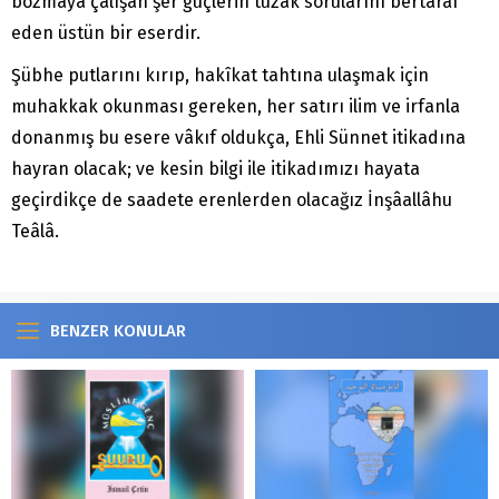
bozmaya çalışan şer güçlerin tuzak sorularını bertaraf
eden üstün bir eserdir.
Şübhe putlarını kırıp, hakîkat tahtına ulaşmak için
muhakkak okunması gereken, her satırı ilim ve irfanla
donanmış bu esere vâkıf oldukça, Ehli Sünnet itikadına
hayran olacak; ve kesin bilgi ile itikadımızı hayata
geçirdikçe de saadete erenlerden olacağız İnşâallâhu
Teâlâ.
BENZER KONULAR