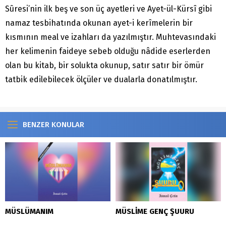
Sûresi’nin ilk beş ve son üç ayetleri ve Ayet-ül-Kürsî gibi
namaz tesbihatında okunan ayet-i kerîmelerin bir
kısmının meal ve izahları da yazılmıştır. Muhtevasındaki
her kelimenin faideye sebeb olduğu nâdide eserlerden
olan bu kitab, bir solukta okunup, satır satır bir ömür
tatbik edilebilecek ölçüler ve dualarla donatılmıştır.
BENZER KONULAR
MÜSLÜMANIM
MÜSLİME GENÇ ŞUURU