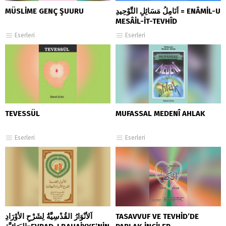
MÜSLİME GENÇ ŞUURU
اَنَامِلُ مَسَائِلِ التَّوْحِيدِ = ENÂMİL-U
MESÂİL-İT-TEVHÎD
Eserleri
Eserleri
TEVESSÜL
MUFASSAL MEDENÎ AHLAK
Eserleri
Eserleri
اَلأَنْوَارُ القُدْسِيَّةُ لِشَرْحِ الأَوْرَادِ
TASAVVUF VE TEVHİD’DE