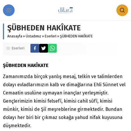
ŞÜBHEDEN HAKÎKATE
Anasayfa
»
Üstadımız
»
Eserleri
»
ŞÜBHEDEN HAKÎKATE
Eserleri
ŞÜBHEDEN HAKÎKATE
Zamanımızda birçok yanlış mesaj, telkin ve talimlerden
dolayı evladlarımızın kalb ve dimağlarına Ehli Sünnet vel
Cemaatin usulüne uymayan inançlar yerleşmiştir.
Gençlerimizin kimisi felsefî, kimisi cahil sûfî, kimisi
münkir, kimisi de Şiî meşreblerine girmektedir. Bundan
dolayı her biri bir çıkmaz sokağa yahud nifak kuyusuna
düşmektedir.