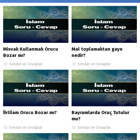
Misvak Kullanmak Orucu
Mal toplamaktan gaye
Bozar mı?
nedir?
Sorular ve Cevaplar
Sorular ve Cevaplar
İhtilam Orucu Bozar mı?
Bayramlarda Oruç Tutulur
mu?
Sorular ve Cevaplar
Sorular ve Cevaplar