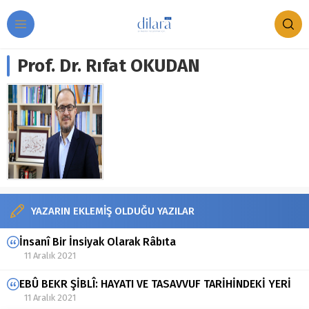
Prof. Dr. Rıfat OKUDAN
YAZARIN EKLEMİŞ OLDUĞU YAZILAR
İnsanî Bir İnsiyak Olarak Râbıta
11 Aralık 2021
EBÛ BEKR ŞİBLÎ: HAYATI VE TASAVVUF TARİHİNDEKİ YERİ
11 Aralık 2021