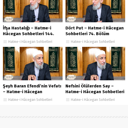
İfşa Hastalığı – Hatme-i
Dört Put – Hatme-i Hâcegan
Hâcegan Sohbetleri 144.
Sohbetleri 74. Bölüm
Bölüm
Hatme-i Hâcegan Sohbetleri
Hatme-i Hâcegan Sohbetleri
Şeyh Baran Efendi’nin Vefatı
Nefsini Ölülerden Say –
– Hatme-i Hâcegan
Hatme-i Hâcegan Sohbetleri
Sohbetleri 44. Bölüm
35.Bölüm
Hatme-i Hâcegan Sohbetleri
Hatme-i Hâcegan Sohbetleri