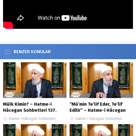
BENZER KONULAR
Mülk Kimin? – Hatme-i
“Mü’min Te’lif Eder, Te’lif
Hâcegan Sohbetleri 137.
Edilir” – Hatme-i Hâcegan
Bölüm
Sohbetleri 17.Bölüm
Hatme-i Hâcegan Sohbetleri
Hatme-i Hâcegan Sohbetleri