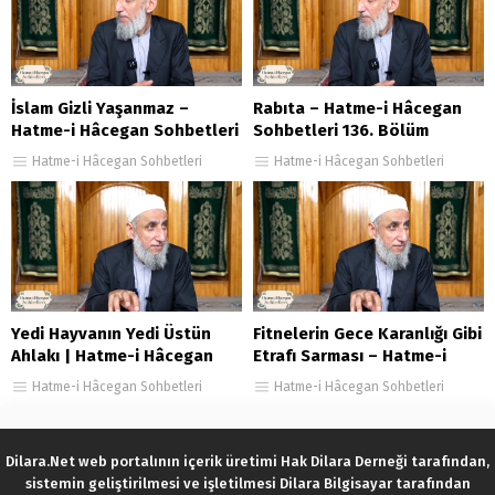
İslam Gizli Yaşanmaz –
Rabıta – Hatme-i Hâcegan
Hatme-i Hâcegan Sohbetleri
Sohbetleri 136. Bölüm
115. Bölüm
Hatme-i Hâcegan Sohbetleri
Hatme-i Hâcegan Sohbetleri
Yedi Hayvanın Yedi Üstün
Fitnelerin Gece Karanlığı Gibi
Ahlakı | Hatme-i Hâcegan
Etrafı Sarması – Hatme-i
Sohbetleri 53. Bölüm
Hâcegan Sohbetleri
Hatme-i Hâcegan Sohbetleri
Hatme-i Hâcegan Sohbetleri
34.Bölüm
Dilara.Net web portalının içerik üretimi Hak Dilara Derneği tarafından,
sistemin geliştirilmesi ve işletilmesi Dilara Bilgisayar tarafından