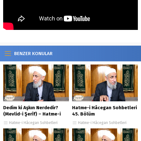
BENZER KONULAR
Dedim ki Aşkın Nerdedir?
Hatme-i Hâcegan Sohbetleri
(Mevlid-i Şerîf) – Hatme-i
45. Bölüm
Hâcegan Sohbetleri 68.
Hatme-i Hâcegan Sohbetleri
Hatme-i Hâcegan Sohbetleri
Bölüm