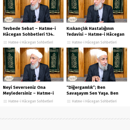
Tevbede Sebat – Hatme-i
Kıskançlık Hastalığının
Hâcegan Sohbetleri 134.
Tedavisi – Hatme-i Hâcegan
Bölüm
Sohbetleri 143. Bölüm
Hatme-i Hâcegan Sohbetleri
Hatme-i Hâcegan Sohbetleri
Neyi Severseniz Ona
“Diğergamlık”; Ben
Meyledersiniz – Hatme-i
Savaşayım Sen Yaşa. Ben
Hâcegan Sohbetleri 106.
Çalışayım Sen Ye – Hatme-i
Hatme-i Hâcegan Sohbetleri
Hatme-i Hâcegan Sohbetleri
Bölüm
Hâcegan Sohbetleri
29.Bölüm