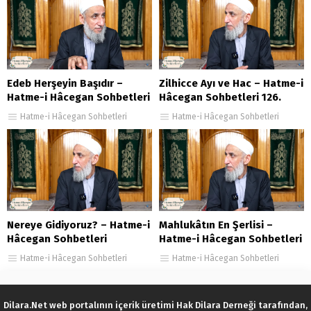
Edeb Herşeyin Başıdır –
Zilhicce Ayı ve Hac – Hatme-i
Hatme-i Hâcegan Sohbetleri
Hâcegan Sohbetleri 126.
43. Bölüm
Bölüm
Hatme-i Hâcegan Sohbetleri
Hatme-i Hâcegan Sohbetleri
Nereye Gidiyoruz? – Hatme-i
Mahlukâtın En Şerlisi –
Hâcegan Sohbetleri
Hatme-i Hâcegan Sohbetleri
87.Bölüm
152. Bölüm
Hatme-i Hâcegan Sohbetleri
Hatme-i Hâcegan Sohbetleri
Dilara.Net web portalının içerik üretimi Hak Dilara Derneği tarafından,