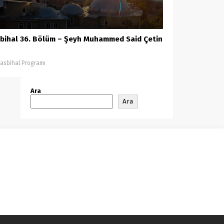
bihal 36. Bölüm – Şeyh Muhammed Said Çetin
asbihal Programı
Ara
Ara