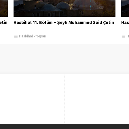
etin
Hasbihal 11. Bölüm – Şeyh Muhammed Said Çetin
Has
Hasbihal Programı
H