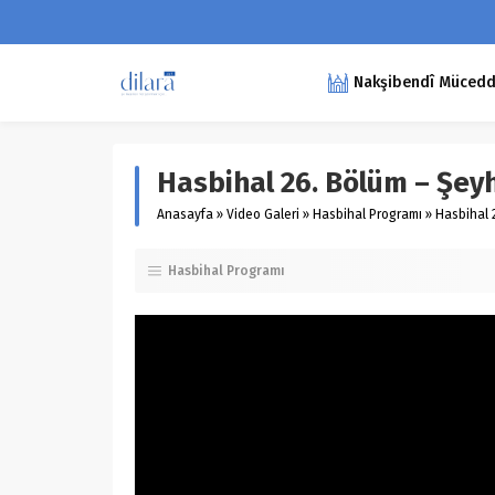
Nakşibendî Müceddid
Hasbihal 26. Bölüm – Şe
Anasayfa
»
Video Galeri
»
Hasbihal Programı
»
Hasbihal 
Hasbihal Programı