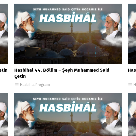
etin
Hasbihal 44. Bölüm – Şeyh Muhammed Said
Has
Çetin
Hasbihal Programı
H