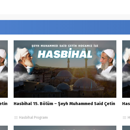
etin
Hasbihal 15. Bölüm – Şeyh Muhammed Said Çetin
Has
Hasbihal Programı
H