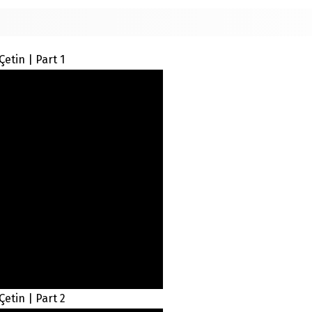
tin | Part 1
etin | Part 2