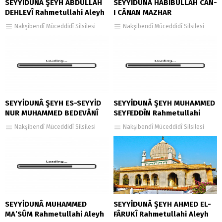
SEYYİDUNÂ ŞEYH ABDULLAH
SEYYİDUNÂ HABÎBULLAH CÂN-
DEHLEVÎ Rahmetullahi Aleyh
I CÂNAN MAZHAR
Rahmetullahi Aleyh
Nakşibendî Müceddidî Silsilesi
Nakşibendî Müceddidî Silsilesi
SEYYİDUNÂ ŞEYH ES-SEYYİD
SEYYİDUNÂ ŞEYH MUHAMMED
NUR MUHAMMED BEDEVÂNÎ
SEYFEDDÎN Rahmetullahi
Rahmetullahi Aleyh
Aleyh
Nakşibendî Müceddidî Silsilesi
Nakşibendî Müceddidî Silsilesi
SEYYİDUNÂ MUHAMMED
SEYYİDUNÂ ŞEYH AHMED EL-
MA’SÛM Rahmetullahi Aleyh
FÂRUKÎ Rahmetullahi Aleyh