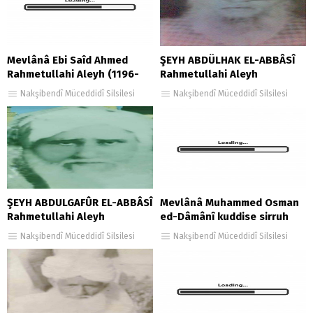
Mevlânâ Ebi Saîd Ahmed
ŞEYH ABDÜLHAK EL-ABBÂSÎ
Rahmetullahi Aleyh (1196-
Rahmetullahi Aleyh
1250 hicrî)
Nakşibendî Müceddidî Silsilesi
Nakşibendî Müceddidî Silsilesi
ŞEYH ABDULGAFÛR EL-ABBÂSÎ
Mevlânâ Muhammed Osman
Rahmetullahi Aleyh
ed-Dâmânî kuddise sirruh
Nakşibendî Müceddidî Silsilesi
Nakşibendî Müceddidî Silsilesi