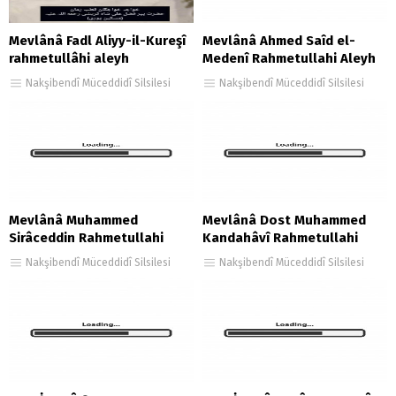
Mevlânâ Fadl Aliyy-il-Kureşî
Mevlânâ Ahmed Saîd el-
rahmetullâhi aleyh
Medenî Rahmetullahi Aleyh
Nakşibendî Müceddidî Silsilesi
Nakşibendî Müceddidî Silsilesi
Mevlânâ Muhammed
Mevlânâ Dost Muhammed
Sirâceddin Rahmetullahi
Kandahâvî Rahmetullahi
Aleyh
Aleyh
Nakşibendî Müceddidî Silsilesi
Nakşibendî Müceddidî Silsilesi