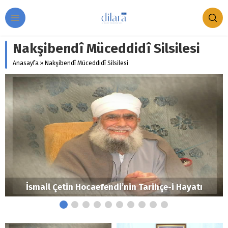
Nakşibendî Müceddidî Silsilesi
Anasayfa
»
Nakşibendî Müceddidî Silsilesi
İsmail Çetin Hocaefendi’nin Tarihçe-i Hayatı