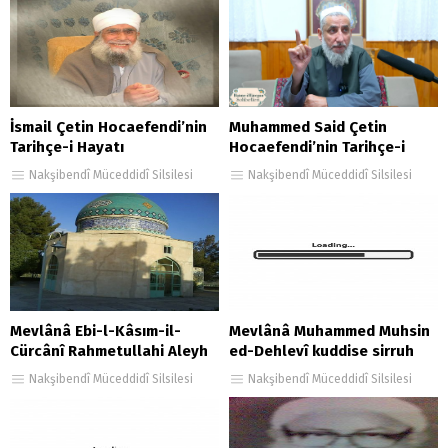
İsmail Çetin Hocaefendi’nin
Muhammed Said Çetin
Tarihçe-i Hayatı
Hocaefendi’nin Tarihçe-i
Hayatı
Nakşibendî Müceddidî Silsilesi
Nakşibendî Müceddidî Silsilesi
Mevlânâ Ebi-l-Kâsım-il-
Mevlânâ Muhammed Muhsin
Cürcânî Rahmetullahi Aleyh
ed-Dehlevî kuddise sirruh
(380-450 hicrî)
Nakşibendî Müceddidî Silsilesi
Nakşibendî Müceddidî Silsilesi