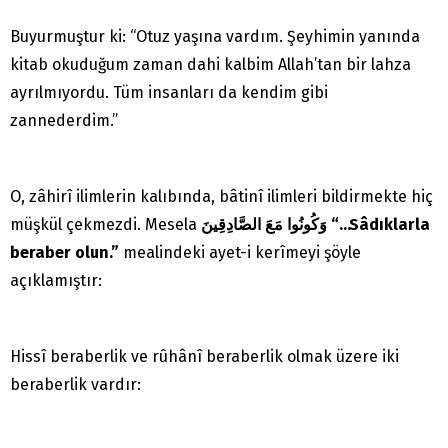
Buyurmuştur ki: “Otuz yaşına vardım. Şeyhimin yanında
kitab okuduğum zaman dahi kalbim Allah’tan bir lahza
ayrılmıyordu. Tüm insanları da kendim gibi
zannederdim.”
O, zâhirî ilimlerin kalıbında, bâtinî ilimleri bildirmekte hiç
müşkül çekmezdi. Mesela
وَكُونُوا مَعَ الصَّادِقِينَ
“…Sâdıklarla
beraber olun.”
mealindeki ayet-i kerîmeyi şöyle
açıklamıştır:
Hissî beraberlik ve rûhânî beraberlik olmak üzere iki
beraberlik vardır: