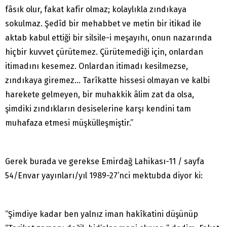
fâsık olur, fakat kafir olmaz; kolaylıkla zındıkaya
sokulmaz. Şedîd bir mehabbet ve metin bir itikad ile
aktab kabul ettiği bir silsile-i meşayıhı, onun nazarında
hiçbir kuvvet çürütemez. Çürütemediği için, onlardan
itimadını kesemez. Onlardan itimadı kesilmezse,
zındıkaya giremez… Tarîkatte hissesi olmayan ve kalbi
harekete gelmeyen, bir muhakkik âlim zat da olsa,
şimdiki zındıkların desiselerine karşı kendini tam
muhafaza etmesi müşkülleşmiştir.”
Gerek burada ve gerekse Emirdağ Lahikası-11 / sayfa
54/Envar yayınları/yıl 1989-27’nci mektubda diyor ki:
“Şimdiye kadar ben yalnız iman hakîkatini düşünüp