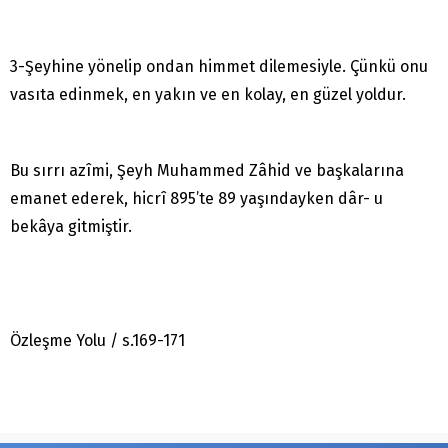
3-Şeyhine yönelip ondan himmet dilemesiyle. Çünkü onu
vasıta edinmek, en yakın ve en kolay, en güzel yoldur.
Bu sırrı azîmi, Şeyh Muhammed Zâhid ve başkalarına
emanet ederek, hicrî 895’te 89 yaşındayken dâr- u
bekâya gitmiştir.
Özleşme Yolu / s.169-171