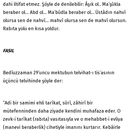
dahi iltifat etmez. Şöyle de denilebilir: Âşık ol.. Ma’şûkla
beraber ol… Abd ol… Ma’bûdla beraber ol… Üstâdın nahvî
olursa sen de nahvî… mahvî olursa sen de mahvî olursun.
Rabıta yolu en kısa yoldur.
FASIL
Bedîuzzaman 29’uncu mektubun telvihat-ı tis’asının
üçüncü telvihinde şöyle der:
“Adi bir samimi ehli tarîkat, sûrî, zâhirî bir
mütefenninden daha ziyade kendini muhafaza eder. O
zevk-i tarîkat (rabıta) vasıtasıyla ve o mehabbet-i evliya
(manevi beraberlik) cihetiyle imanını kurtarır. Kebâirle