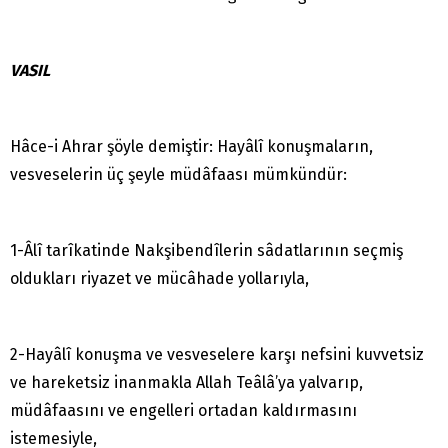
VASIL
Hâce-i Ahrar şöyle demiştir: Hayâlî konuşmaların,
vesveselerin üç şeyle müdâfaası mümkündür:
1-Âlî tarîkatinde Nakşibendîlerin sâdatlarının seçmiş
oldukları riyazet ve mücâhade yollarıyla,
2-Hayâlî konuşma ve vesveselere karşı nefsini kuvvetsiz
ve hareketsiz inanmakla Allah Teâlâ’ya yalvarıp,
müdâfaasını ve engelleri ortadan kaldırmasını
istemesiyle,