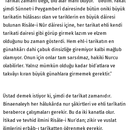
“Tarikat zamanı değil, bid’alar mani oluyor. ” dedim. Fakat
şimdi Sünnet-i Peygamberî dairesinde bütün oniki büyük
tarikatin hülâsası olan ve tariklerin en büyük dâiresi
bulunan Risâle-i Nûr dâiresi içine, her tarikat ehli kendi
tarikati dairesi gibi görüp girmek lazım ve elzem
olduğunu bu zaman gösterdi. Hem ehl-i tarikatın en
günahkârı dahi çabuk dinsizliğe giremiyor kalbi mağlub
olamıyor. Onun için onlar tam sarsılmaz, hakiki Nurcu
olabilirler. Yalnız mümkün olduğu kadar bid’atlara ve
takvâyı kıran büyük günahlara girmemek gerektir.”
Üstad demek istiyor ki, şimdi de tarîkat zamanıdır.
Binaenaleyh her hâlukârda nur şâkirtleri ve ehli tarîkatin
beraberce çalışmaları gerekir. Bu da iki kanatla olur.
İtikad ve tevhid ilmini Risâle-i Nur’dan; zikir ve vuslat
ilimlerini erbâb-ı tarîkatten öğrenmek gerekir.