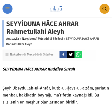
SEYYİDUNA HÂCE AHRAR
Rahmetullahi Aleyh
Anasayfa
»
Nakşibendî Müceddidî Silsilesi
»
SEYYİDUNA HÂCE AHRAR
Rahmetullahi Aleyh
Nakşibendî Müceddidî Silsilesi
SEYYİDUNA HÂCE AHRAR Kuddise Sırruh
Şeyh Ubeydullah-ul-Ahrâr, kutb-ul-ğavs-ul-a’zâm, şeriatin
menbaı, hakîkatin bayrağı, ma’rifetin kaynağı idi. Bu
silsilenin en meşhur olanlarından biridir.