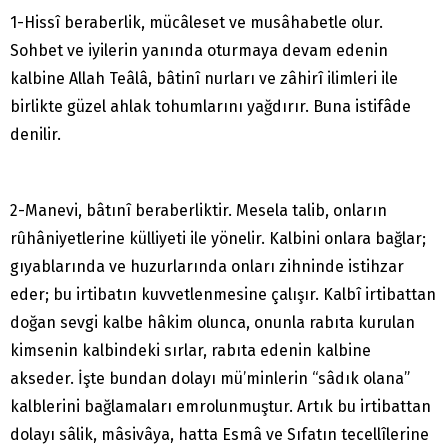
1-Hissî beraberlik, mücâleset ve musâhabetle olur.
Sohbet ve iyilerin yanında oturmaya devam edenin
kalbine Allah Teâlâ, bâtinî nurları ve zâhirî ilimleri ile
birlikte güzel ahlak tohumlarını yağdırır. Buna istifâde
denilir.
2-Manevi, bâtınî beraberliktir. Mesela talib, onların
rûhâniyetlerine külliyeti ile yönelir. Kalbini onlara bağlar;
gıyablarında ve huzurlarında onları zihninde istihzar
eder; bu irtibatın kuvvetlenmesine çalışır. Kalbî irtibattan
doğan sevgi kalbe hâkim olunca, onunla rabıta kurulan
kimsenin kalbindeki sırlar, rabıta edenin kalbine
akseder. İşte bundan dolayı mü’minlerin “sâdık olana”
kalblerini bağlamaları emrolunmuştur. Artık bu irtibattan
dolayı sâlik, mâsivâya, hatta Esmâ ve Sıfatın tecellîlerine