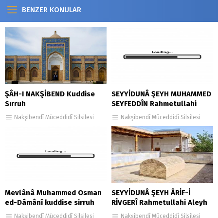
BENZER KONULAR
ŞÂH-I NAKŞİBEND Kuddise
SEYYİDUNÂ ŞEYH MUHAMMED
Sırruh
SEYFEDDÎN Rahmetullahi
Aleyh
Nakşibendî Müceddidî Silsilesi
Nakşibendî Müceddidî Silsilesi
Mevlânâ Muhammed Osman
SEYYİDUNÂ ŞEYH ÂRİF-İ
ed-Dâmânî kuddise sirruh
RİVGERÎ Rahmetullahi Aleyh
Nakşibendî Müceddidî Silsilesi
Nakşibendî Müceddidî Silsilesi