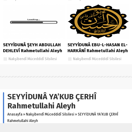
SEYYİDUNÂ ŞEYH ABDULLAH
SEYYİDUNÂ EBU-L-HASAN EL-
DEHLEVÎ Rahmetullahi Aleyh
HARKÂNÎ Rahmetullahi Aleyh
Nakşibendî Müceddidî Silsilesi
Nakşibendî Müceddidî Silsilesi
SEYYİDUNÂ YA’KUB ÇERHÎ
Rahmetullahi Aleyh
Anasayfa
»
Nakşibendî Müceddidî Silsilesi
»
SEYYİDUNÂ YA’KUB ÇERHÎ
Rahmetullahi Aleyh