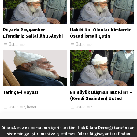
Rüyada Peygamber
Hakiki Kul Olanlar Kimlerdir-
Efendimiz Sallallâhu Aleyhi
Üstad İsmail Çetin
ve Sellem’i Görmek İçin
Rahmetullahi Aleyh
Üstadımız
Üstadımız
Salavat Çekmek
Tarihçe-i Hayatı
En Büyük Düşmanımız Kim? –
(Kendi Sesinden) Üstad
İsmail Çetin Rahmetullahi
Üstadımız
,
hayat
Üstadımız
Aleyh
Dilara.Net web portalının içerik üretimi Hak Dilara Derneği tarafından,
sistemin geliştirilmesi ve işletilmesi Dilara Bilgisayar tarafından