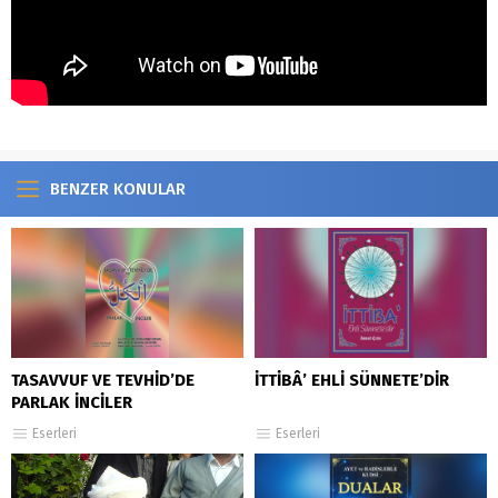
BENZER KONULAR
TASAVVUF VE TEVHİD’DE
İTTİBÂ’ EHLİ SÜNNETE’DİR
PARLAK İNCİLER
Eserleri
Eserleri