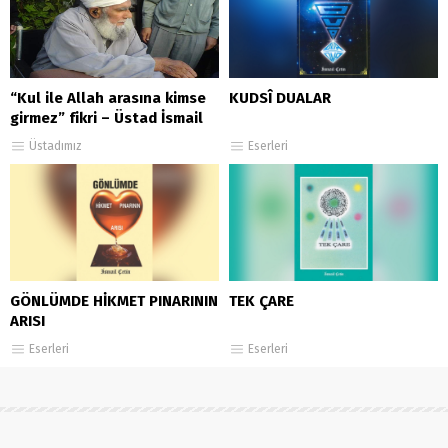
“Kul ile Allah arasına kimse
KUDSÎ DUALAR
girmez” fikri – Üstad İsmail
Çetin Rahmetullahi Aleyh
Üstadımız
Eserleri
GÖNLÜMDE HİKMET PINARININ
TEK ÇARE
ARISI
Eserleri
Eserleri