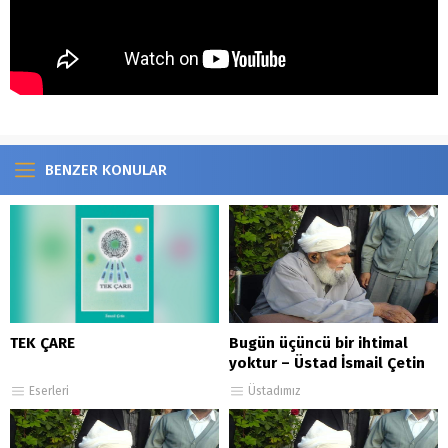
BENZER KONULAR
TEK ÇARE
Bugün üçüncü bir ihtimal
yoktur – Üstad İsmail Çetin
Rahmetullahi Aleyh
Eserleri
Üstadımız