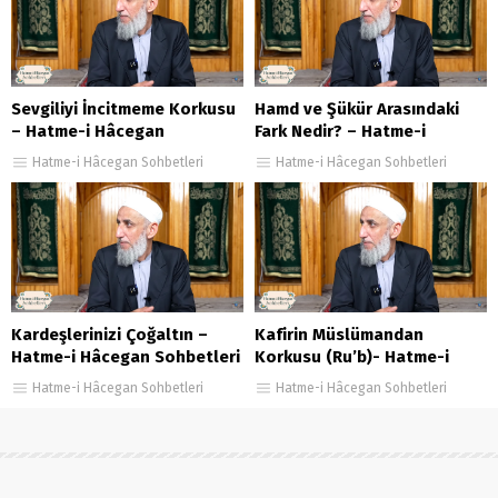
Sevgiliyi İncitmeme Korkusu
Hamd ve Şükür Arasındaki
– Hatme-i Hâcegan
Fark Nedir? – Hatme-i
Sohbetleri 149. Bölüm
Hâcegan Sohbetleri 100.
Hatme-i Hâcegan Sohbetleri
Hatme-i Hâcegan Sohbetleri
Bölüm
Kardeşlerinizi Çoğaltın –
Kafirin Müslümandan
Hatme-i Hâcegan Sohbetleri
Korkusu (Ru’b)- Hatme-i
139. Bölüm
Hâcegan Sohbetleri 69.
Hatme-i Hâcegan Sohbetleri
Hatme-i Hâcegan Sohbetleri
Bölüm