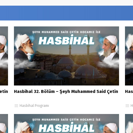
etin
Hasbihal 32. Bölüm – Şeyh Muhammed Said Çetin
Has
Hasbihal Programı
H