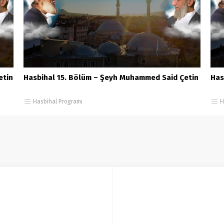
etin
Hasbihal 15. Bölüm – Şeyh Muhammed Said Çetin
Has
Hasbihal Programı
H