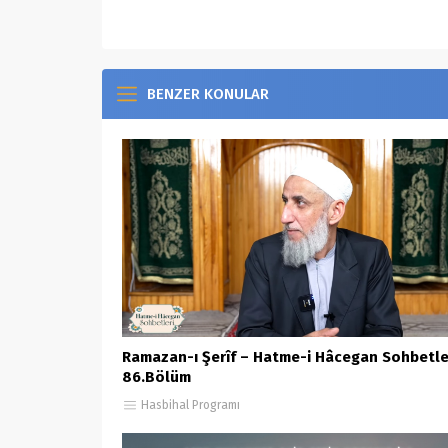
BENZER KONULAR
Ramazan-ı Şerîf – Hatme-i Hâcegan Sohbetle
86.Bölüm
Hasbihal Programı