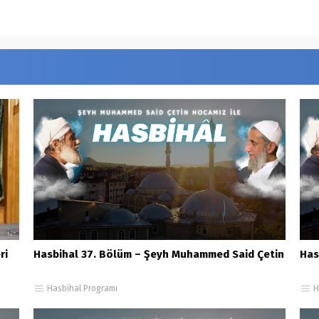
ri
Hasbihal 37. Bölüm – Şeyh Muhammed Said Çetin
Has
Hasbihal Programı
H