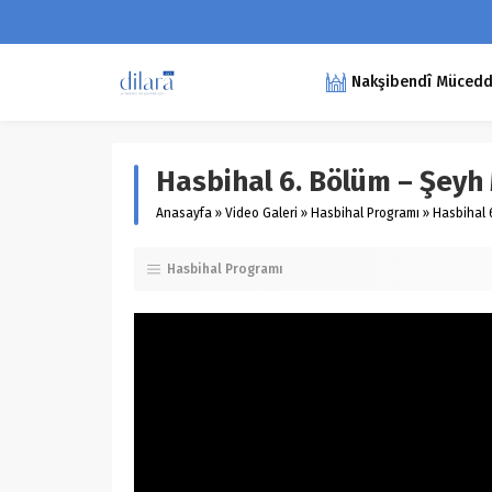
Nakşibendî Müceddid
Hasbihal 6. Bölüm – Şey
Anasayfa
»
Video Galeri
»
Hasbihal Programı
»
Hasbihal 
Hasbihal Programı