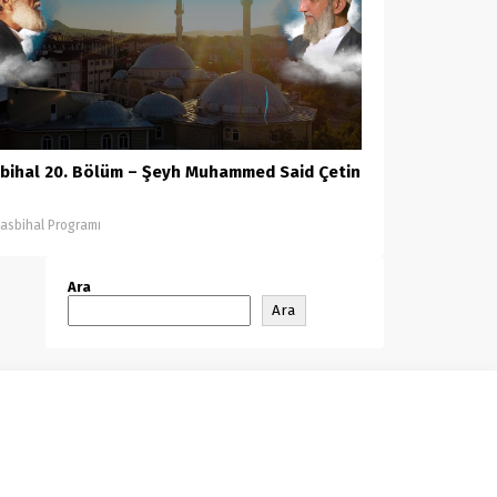
bihal 20. Bölüm – Şeyh Muhammed Said Çetin
asbihal Programı
Ara
Ara